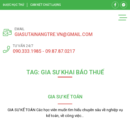
ĐƯỢC HỌC THỬ
CAM KẾT CHẤT LƯỢNG
EMAIL
GIASUTAINANGTRE.VN@GMAIL.COM
TƯ VẤN 24/7
090.333.1985 - 09.87.87.0217
TAG: GIA SƯ KHAI BÁO THUẾ
GIA SƯ KẾ TOÁN
GIA SƯ KẾ TOÁN Các học viên muốn tìm hiểu chuyên sâu về nghiệp vụ
kế toán, về công việc…