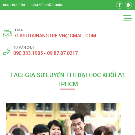
ĐƯỢC HỌC THỬ
CAM KẾT CHẤT LƯỢNG
EMAIL
GIASUTAINANGTRE.VN@GMAIL.COM
TƯ VẤN 24/7
090.333.1985 - 09.87.87.0217
TAG: GIA SƯ LUYỆN THI ĐẠI HỌC KHỐI A1
TPHCM