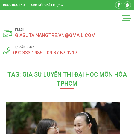
ĐƯỢC HỌC THỬ
CAM KẾT CHẤT LƯỢNG
EMAIL
GIASUTAINANGTRE.VN@GMAIL.COM
TƯ VẤN 24/7
090.333.1985 - 09.87.87.0217
TAG: GIA SƯ LUYỆN THI ĐẠI HỌC MÔN HÓA
TPHCM