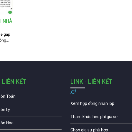
I NHÀ
 sẽ gặp
hông…
- LIÊN KẾT
LINK - LIÊN KẾT
môn Toán
Xem hợp đồng nhận lớp
môn Lý
Tham khảo học phí gia sư
môn Hóa
Chọn gia sư phù hợp