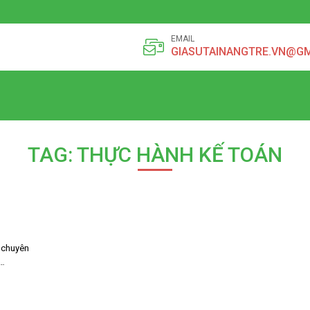
EMAIL
GIASUTAINANGTRE.VN@G
TAG: THỰC HÀNH KẾ TOÁN
 chuyên
c…