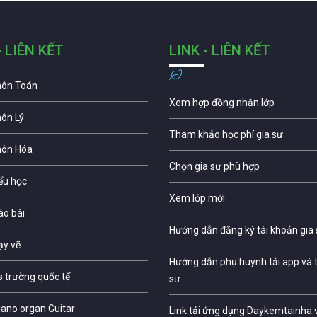
- LIÊN KẾT
LINK - LIÊN KẾT
môn Toán
Xem hợp đồng nhận lớp
môn Lý
Tham khảo học phí gia sư
môn Hóa
Chọn gia sư phù hợp
iểu học
Xem lớp mới
áo bài
Hướng dẫn đăng ký tài khoản gia
ạy vẽ
Hướng dẫn phụ huynh tải app và t
s trường quốc tế
sư
iano organ Guitar
Link tải ứng dụng Daykemtainha.