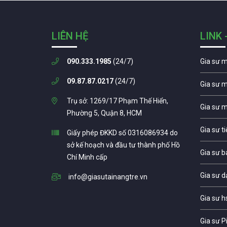
LIÊN HỆ
LINK 
090.333.1985
(24/7)
Gia sư 
09.87.87.0217
(24/7)
Gia sư 
Trụ sở: 1269/17 Phạm Thế Hiển,
Gia sư 
Phường 5, Quận 8, HCM
Gia sư t
Giấy phép ĐKKD số 0316086934 do
sở kế hoạch và đầu tư thành phố Hồ
Gia sư b
Chí Minh cấp
Gia sư d
info@giasutainangtre.vn
Gia sư h
Gia sư P