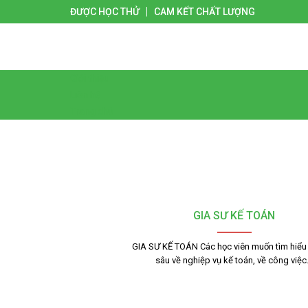
ĐƯỢC HỌC THỬ
CAM KẾT CHẤT LƯỢNG
Giới thiệu
Liên hệ
Trang chủ
GIA SƯ KẾ TOÁN
GIA SƯ KẾ TOÁN Các học viên muốn tìm hiểu
sâu về nghiệp vụ kế toán, về công việ