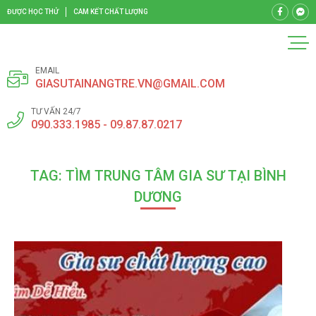
ĐƯỢC HỌC THỬ
CAM KẾT CHẤT LƯỢNG
EMAIL
GIASUTAINANGTRE.VN@GMAIL.COM
TƯ VẤN 24/7
090.333.1985 - 09.87.87.0217
TAG: TÌM TRUNG TÂM GIA SƯ TẠI BÌNH
DƯƠNG