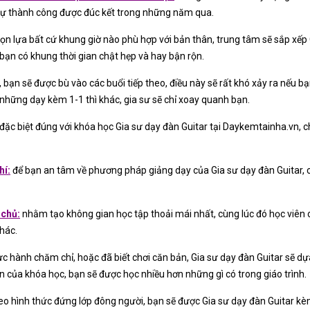
ự thành công được đúc kết trong những năm qua.
ọn lựa bất cứ khung giờ nào phù hợp với bản thân, trung tâm sẽ sắp xếp 
bạn có khung thời gian chật hẹp và hay bận rộn.
bạn sẽ được bù vào các buổi tiếp theo, điều này sẽ rất khó xảy ra nếu bạ
n, những dạy kèm 1-1 thì khác, gia sư sẽ chỉ xoay quanh bạn.
đặc biệt đúng với khóa học Gia sư dạy đàn Guitar tại Daykemtainha.vn, c
hí
:
để bạn an tâm về phương pháp giảng dạy của Gia sư dạy đàn Guitar, 
 chủ
:
nhằm tạo không gian học tập thoải mái nhất, cùng lúc đó học viên 
khác.
c hành chăm chỉ, hoặc đã biết chơi căn bản, Gia sư dạy đàn Guitar sẽ 
an của khóa học, bạn sẽ được học nhiều hơn những gì có trong giáo trình.
o hình thức đứng lớp đông người, bạn sẽ được Gia sư dạy đàn Guitar kèm