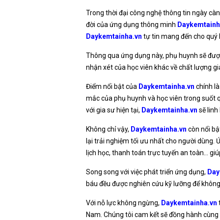
Trong thời đại công nghệ thông tin ngày càng
đời của ứng dụng thông minh
Daykemtainh
Daykemtainha.vn
tự tin mang đến cho quý 
Thông qua ứng dụng này, phụ huynh sẽ được cậ
nhận xét của học viên khác về chất lượng gi
Điểm nổi bật của
Daykemtainha.vn
chính là
mắc của phụ huynh và học viên trong suốt qu
với gia sư hiện tại,
Daykemtainha.vn
sẽ linh
Không chỉ vậy,
Daykemtainha.vn
còn nổi bậ
lại trải nghiệm tối ưu nhất cho người dùng. Ứ
lịch học, thanh toán trực tuyến an toàn… giú
Song song với việc phát triển ứng dụng,
Day
báu đều được nghiên cứu kỹ lưỡng để không
Với nỗ lực không ngừng,
Daykemtainha.vn
t
Nam. Chúng tôi cam kết sẽ đồng hành cùng q