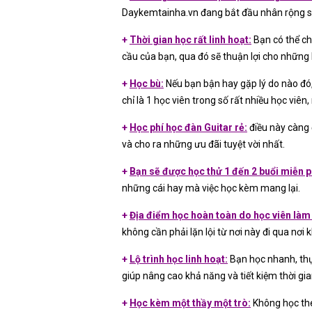
Daykemtainha.vn đang bắt đầu nhân rộng s
+
Thời gian học rất linh hoạt:
Bạn có thể ch
cầu của bạn, qua đó sẽ thuận lợi cho những 
+
Học bù:
Nếu bạn bận hay gặp lý do nào đó, 
chỉ là 1 học viên trong số rất nhiều học viê
+
Học phí học đàn Guitar rẻ
:
điều này càng 
và cho ra những ưu đãi tuyệt vời nhất.
+
Bạn sẽ được học thử 1 đến 2 buổi miễn p
những cái hay mà việc học kèm mang lại.
+
Địa điểm học hoàn toàn do học viên làm
không cần phải lặn lội từ nơi này đi qua nơi 
+
Lộ trình học linh hoạt:
Bạn học nhanh, thự
giúp nâng cao khả năng và tiết kiệm thời gi
+
Học kèm một thầy một trò:
Không học the