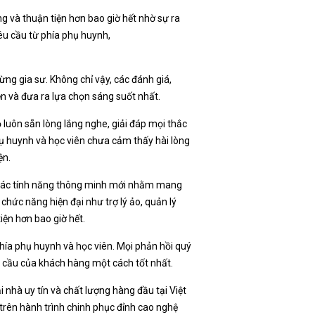
ng và thuận tiện hơn bao giờ hết nhờ sự ra
êu cầu từ phía phụ huynh,
ừng gia sư. Không chỉ vậy, các đánh giá,
ện và đưa ra lựa chọn sáng suốt nhất.
ọ luôn sẵn lòng lắng nghe, giải đáp mọi thắc
phụ huynh và học viên chưa cảm thấy hài lòng
ện.
n các tính năng thông minh mới nhằm mang
 chức năng hiện đại như trợ lý ảo, quản lý
iện hơn bao giờ hết.
hía phụ huynh và học viên. Mọi phản hồi quý
 cầu của khách hàng một cách tốt nhất.
ại nhà uy tín và chất lượng hàng đầu tại Việt
trên hành trình chinh phục đỉnh cao nghệ