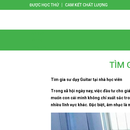
ĐƯỢC HỌC THỬ
CAM KẾT CHẤT LƯỢNG
Giới thiệu
Liên hệ
Trang chủ
TÌM 
Tìm gia sư dạy Guitar tại nhà học viên
Trong xã hội ngày nay, việc đầu tư cho g
muốn con cái mình không chỉ xuất sắc tro
nhiều lĩnh vực khác. Đặc biệt, âm nhạc là