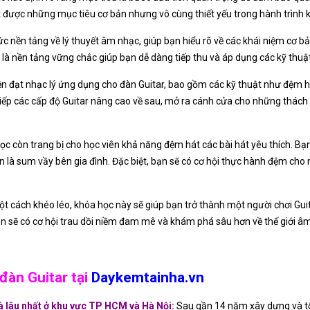
ạt được những mục tiêu cơ bản nhưng vô cùng thiết yếu trong hành trình
hức nền tảng về lý thuyết âm nhạc, giúp bạn hiểu rõ về các khái niệm cơ bả
là nền tảng vững chắc giúp bạn dễ dàng tiếp thu và áp dụng các kỹ thuật 
yền đạt nhạc lý ứng dụng cho đàn Guitar, bao gồm các kỹ thuật như đệm há
iếp các cấp độ Guitar nâng cao về sau, mở ra cánh cửa cho những thách 
học còn trang bị cho học viên khả năng đệm hát các bài hát yêu thích. 
ản là sum vầy bên gia đình. Đặc biệt, bạn sẽ có cơ hội thực hành đệm cho
t cách khéo léo, khóa học này sẽ giúp bạn trở thành một người chơi Guit
n sẽ có cơ hội trau dồi niềm đam mê và khám phá sâu hơn về thế giới â
đàn Guitar tại
Daykemtainha.vn
à lâu nhất ở khu vực TP HCM và Hà Nội
:
Sau gần 14 năm xây dựng và tối