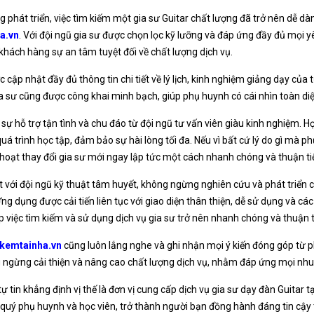
 phát triển, việc tìm kiếm một gia sư Guitar chất lượng đã trở nên dễ dà
a.vn
. Với đội ngũ gia sư được chọn lọc kỹ lưỡng và đáp ứng đầy đủ mọi y
khách hàng sự an tâm tuyệt đối về chất lượng dịch vụ.
p nhật đầy đủ thông tin chi tiết về lý lịch, kinh nghiệm giảng dạy của t
a sư cũng được công khai minh bạch, giúp phụ huynh có cái nhìn toàn di
 sự hỗ trợ tận tình và chu đáo từ đội ngũ tư vấn viên giàu kinh nghiệm. H
á trình học tập, đảm bảo sự hài lòng tối đa. Nếu vì bất cứ lý do gì mà 
 hoạt thay đổi gia sư mới ngay lập tức một cách nhanh chóng và thuận ti
t với đội ngũ kỹ thuật tâm huyết, không ngừng nghiên cứu và phát triể
ng dụng được cải tiến liên tục với giao diện thân thiện, dễ sử dụng và các
p việc tìm kiếm và sử dụng dịch vụ gia sư trở nên nhanh chóng và thuận t
kemtainha.vn
cũng luôn lắng nghe và ghi nhận mọi ý kiến đóng góp từ p
 ngừng cải thiện và nâng cao chất lượng dịch vụ, nhằm đáp ứng mọi nhu
ự tin khẳng định vị thế là đơn vị cung cấp dịch vụ gia sư dạy đàn Guitar t
uý phụ huynh và học viên, trở thành người bạn đồng hành đáng tin cậy 