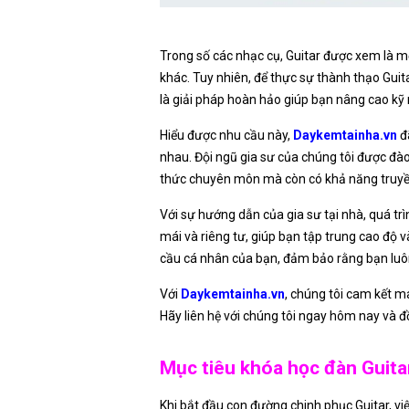
Trong số các nhạc cụ, Guitar được xem là m
khác. Tuy nhiên, để thực sự thành thạo Guita
là giải pháp hoàn hảo giúp bạn nâng cao k
Hiểu được nhu cầu này,
Daykemtainha.vn
đã
nhau. Đội ngũ gia sư của chúng tôi được đà
thức chuyên môn mà còn có khả năng truyền 
Với sự hướng dẫn của gia sư tại nhà, quá tr
mái và riêng tư, giúp bạn tập trung cao độ 
cầu cá nhân của bạn, đảm bảo rằng bạn luôn
Với
Daykemtainha.vn
, chúng tôi cam kết m
Hãy liên hệ với chúng tôi ngay hôm nay và đ
Mục tiêu khóa học đàn Guita
Khi bắt đầu con đường chinh phục Guitar, vi