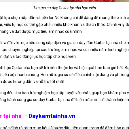
Tìm gia sư dạy Guitar tại nhà học viên
ột lựa chọn hấp dẫn và tiện lợi. Nó không chỉ dễ dàng để mang theo mà c
r, việc tự học có thể gặp phải nhiều khó khăn và thách thức. Chính vì lý d
ỹ năng và đạt được mục tiêu âm nhạc của mình.
 ra đời với mục tiêu cung cấp dịch vụ gia sư dạy đàn Guitar tại nhà cho m
o tạo chuyên nghiệp tại các trường âm nhạc và có nhiều năm kinh nghiệm
đạt và tạo động lực học tập cho học viên.
ình học Guitar của bạn sẽ trở nên thuận lợi và hiệu quả hơn bao giờ hết.
và tiến bộ nhanh chóng. Hơn nữa, gia sư sẽ điều chỉnh nội dung và phươn
 được hướng dẫn và hỗ trợ tốt nhất.
ang đến cho bạn trải nghiệm học tập tuyệt vời nhất, giúp bạn khám phá v
ồng hành cùng gia sư dạy Guitar tại nhà để biến ước mơ trở thành hiện t
r tại nhà –
Daykemtainha.vn
ệc xác định rõ ràng mục tiêu là bước đầu tiên quan trọng để đảm bảo quá