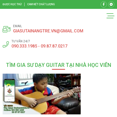
ĐƯỢC HỌC THỬ
CAM KẾT CHẤT LƯỢNG
EMAIL
GIASUTAINANGTRE.VN@GMAIL.COM
TƯ VẤN 24/7
090.333.1985 - 09.87.87.0217
TÌM GIA SƯ DẠY GUITAR TẠI NHÀ HỌC VIÊN