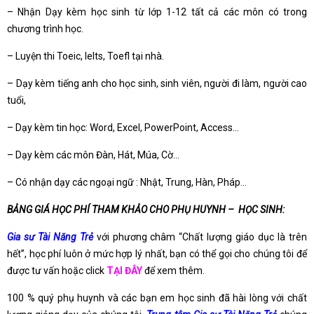
– Nhận Dạy kèm học sinh từ lớp 1-12 tất cả các môn có trong
chương trình học.
– Luyện thi Toeic, Ielts, Toefl tại nhà.
– Dạy kèm tiếng anh cho học sinh, sinh viên, người đi làm, người cao
tuổi,
– Dạy kèm tin học: Word, Excel, PowerPoint, Access…
– Dạy kèm các môn Đàn, Hát, Múa, Cờ…
– Có nhận dạy các ngoại ngữ : Nhật, Trung, Hàn, Pháp…
BẢNG GIÁ HỌC PHÍ THAM KHẢO CHO PHỤ HUYNH – HỌC SINH:
Gia sư Tài Năng Trẻ
với phương châm “Chất lượng giáo dục là trên
hết”, học phí luôn ở mức hợp lý nhất, bạn có thể gọi cho chúng tôi để
được tư vấn hoặc click
TẠI ĐÂY
để xem thêm.
100 % quý phụ huynh và các bạn em học sinh đã hài lòng với chất