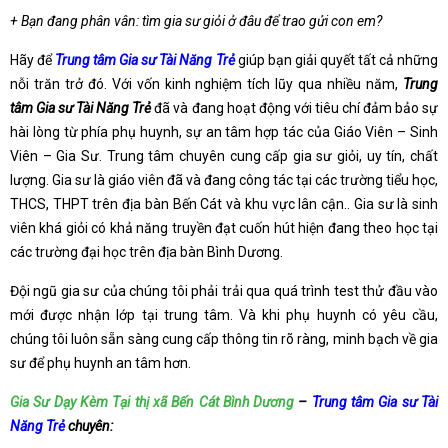
+ Bạn đang phân vân: tìm gia sư giỏi ở đâu để trao gửi con em?
Hãy để
Trung tâm Gia sư Tài Năng Trẻ
giúp bạn giải quyết tất cả những
nỗi trăn trở đó. Với vốn kinh nghiệm tích lũy qua nhiều năm,
Trung
tâm Gia sư Tài Năng Trẻ
đã và đang hoạt động với tiêu chí đảm bảo sự
hài lòng từ phía phụ huynh, sự an tâm hợp tác của Giáo Viên – Sinh
Viên – Gia Sư. Trung tâm chuyên cung cấp gia sư giỏi, uy tín, chất
lượng. Gia sư là giáo viên đã và đang công tác tại các trường tiểu học,
THCS, THPT trên địa bàn Bến Cát và khu vực lân cận.. Gia sư là sinh
viên khá giỏi có khả năng truyền đạt cuốn hút hiện đang theo học tại
các trường đại học trên địa bàn Bình Dương.
Đội ngũ gia sư của chúng tôi phải trải qua quá trình test thử đầu vào
mới được nhận lớp tại trung tâm. Và khi phụ huynh có yêu cầu,
chúng tôi luôn sẵn sàng cung cấp thông tin rõ ràng, minh bạch về gia
sư để phụ huynh an tâm hơn.
Gia Sư Dạy Kèm Tại thị xã Bến Cát Bình Dương
–
Trung tâm Gia sư Tài
Năng Trẻ
chuyên: