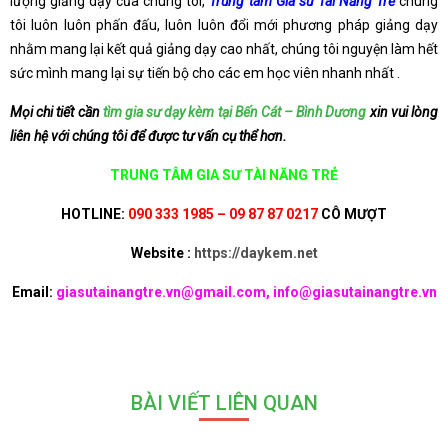
lượng giảng dạy của chúng tôi,
Trung tâm Gia sư Tài Năng Trẻ
chúng
tôi luôn luôn phấn đấu, luôn luôn đổi mới phương pháp giảng dạy
nhằm mang lại kết quả giảng dạy cao nhất, chúng tôi nguyện làm hết
sức mình mang lại sự tiến bộ cho các em học viên nhanh nhất .
Mọi chi tiết cần
tìm gia sư dạy kèm tại Bến Cát – Bình Dương
xin vui lòng
liên hệ với chúng tôi để được tư vấn cụ thể hơn.
TRUNG TÂM GIA SƯ TÀI NĂNG TRẺ
HOTLINE:
090 333 1985 – 09 87 87 0217
CÔ MƯỢT
Website :
https://daykem.net
Email:
giasutainangtre.vn@gmail.com, info@giasutainangtre.vn
BÀI VIẾT LIÊN QUAN