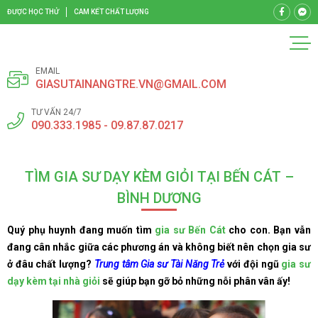
ĐƯỢC HỌC THỬ
CAM KẾT CHẤT LƯỢNG
EMAIL
GIASUTAINANGTRE.VN@GMAIL.COM
TƯ VẤN 24/7
090.333.1985 - 09.87.87.0217
TÌM GIA SƯ DẠY KÈM GIỎI TẠI BẾN CÁT –
BÌNH DƯƠNG
Quý phụ huynh đang muốn tìm
gia sư Bến Cát
cho con. Bạn vẫn
đang cân nhắc giữa các phương án và không biết nên chọn gia sư
ở đâu chất lượng?
Trung tâm Gia sư Tài Năng Trẻ
với đội ngũ
gia sư
dạy kèm tại nhà giỏi
sẽ giúp bạn gỡ bỏ những nỗi phân vân ấy!