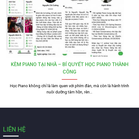
KÈM PIANO TẠI NHÀ – BÍ QUYẾT HỌC PIANO THÀNH
CÔNG
Học Piano không chỉ là làm quen với phím đàn, mà còn là hành trình
nuôi dưỡng tâm hồn, rèn…
LIÊN HỆ