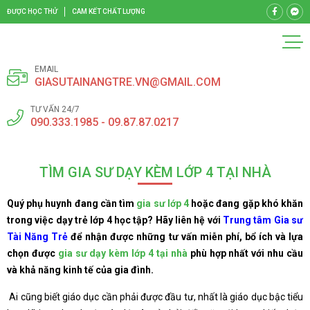
ĐƯỢC HỌC THỬ
CAM KẾT CHẤT LƯỢNG
EMAIL
GIASUTAINANGTRE.VN@GMAIL.COM
TƯ VẤN 24/7
090.333.1985 - 09.87.87.0217
TÌM GIA SƯ DẠY KÈM LỚP 4 TẠI NHÀ
Quý phụ huynh đang cần tìm
gia sư lớp 4
hoặc đang gặp khó khăn
trong việc dạy trẻ lớp 4 học tập? Hãy liên hệ với
Trung tâm Gia sư
Tài Năng Trẻ
để nhận được những tư vấn miễn phí, bổ ích và lựa
chọn được
gia sư dạy kèm lớp 4 tại nhà
phù hợp nhất với nhu cầu
và khả năng kinh tế của gia đình.
Ai cũng biết giáo dục cần phải được đầu tư, nhất là giáo dục bậc tiểu