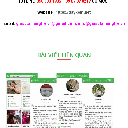
HOTLINE:
090 333 1985 – 09 87 87 0217
CÔ MƯỢT
Website :
https://daykem.net
Email:
giasutainangtre.vn@gmail.com, info@giasutainangtre.vn
BÀI VIẾT LIÊN QUAN