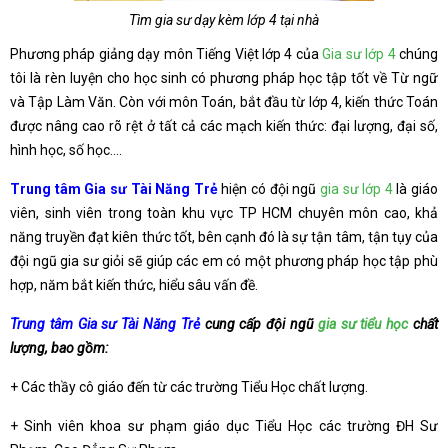
Tìm gia sư dạy kèm lớp 4 tại nhà
Phương pháp giảng dạy môn Tiếng Việt lớp 4 của
Gia sư lớp 4
chúng
tôi là rèn luyện cho học sinh có phương pháp học tập tốt về Từ ngữ
và Tập Làm Văn. Còn với môn Toán, bắt đầu từ lớp 4, kiến thức Toán
được nâng cao rõ rệt ở tất cả các mạch kiến thức: đại lượng, đại số,
hình học, số học….
Trung tâm Gia sư Tài Năng Trẻ
hiện có đội ngũ
gia sư lớp 4
là giáo
viên, sinh viên trong toàn khu vực TP HCM chuyên môn cao, khả
năng truyền đạt kiên thức tốt, bên cạnh đó là sự tận tâm, tận tụy của
đội ngũ gia sư giỏi sẽ giúp các em có một phương pháp học tập phù
hợp, năm bắt kiến thức, hiểu sâu vấn đề.
Trung tâm Gia sư Tài Năng Trẻ
cung cấp đội ngũ
gia sư tiểu học
chất
lượng, bao gồm:
+ Các thầy cô giáo đến từ các trường Tiểu Học chất lượng.
+ Sinh viên khoa sư phạm giáo dục Tiểu Học các trường ĐH Sư