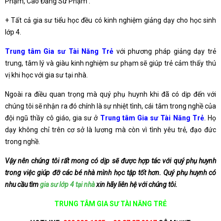
Phạm, Cao Đẳng Sư Phạm .
+ Tất cả gia sư tiểu học đều có kinh nghiệm giảng dạy cho học sinh
lớp 4.
Trung tâm Gia sư Tài Năng Trẻ
với phương pháp giảng dạy trẻ
trung, tâm lý và giàu kinh nghiệm sư phạm sẽ giúp trẻ cảm thấy thú
vị khi học với gia sư tại nhà.
Ngoài ra điều quan trọng mà quý phụ huynh khi đã có dịp đến với
chúng tôi sẽ nhận ra đó chính là sự nhiệt tình, cái tâm trong nghề của
đội ngũ thầy cô giáo, gia sư ở
Trung tâm Gia sư Tài Năng Trẻ
. Họ
dạy không chỉ trên cơ sở là lương mà còn vì tình yêu trẻ, đạo đức
trong nghề.
Vậy nên chúng tôi rất mong có dịp sẽ được hợp tác với quý phụ huynh
trong việc giúp đỡ các bé nhà mình học tập tốt hơn. Quý phụ huynh có
nhu cầu tìm
gia sư lớp 4 tại nhà
xin hãy liên hệ với chúng tôi.
TRUNG TÂM GIA SƯ TÀI NĂNG TRẺ