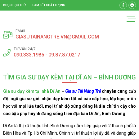
ĐƯỢC HỌC THỬ
CAM KẾT CHẤT LƯỢNG
EMAIL
GIASUTAINANGTRE.VN@GMAIL.COM
TƯ VẤN 24/7
090.333.1985 - 09.87.87.0217
TÌM GIA SƯ DẠY KÈM TẠI DĨ AN – BÌNH DƯƠNG
Gia sư dạy kèm tại nhà Dĩ An
–
Gia sư Tài Năng Trẻ
chuyên cung cấp
đội ngũ gia sư giỏi nhận dạy kèm tất cả các cấp học, lớp học, môn
học với mọi lứa tuổi, mọi trình độ xứng đáng là địa chỉ tin cậy cho
các bậc phụ huynh đang sống trên địa bàn Dĩ An, Bình Dương.
Dĩ An là thị xã thuộc tỉnh Bình Dương nằm tiêp giáp với 2 thành phố là
Biên Hòa và Tp Hồ Chí Minh. Chính vị trí thuận lợi ấy đã và đang giúp