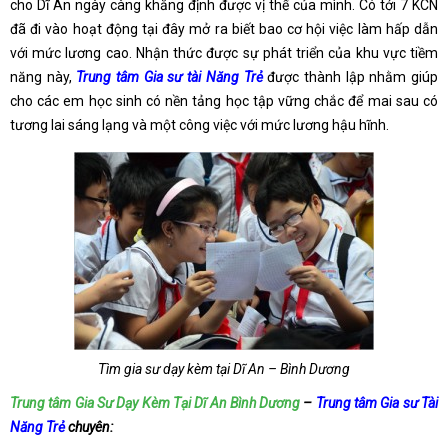
cho Dĩ An ngày càng khẳng định được vị thế của mình. Có tới 7 KCN
đã đi vào hoạt động tại đây mở ra biết bao cơ hội việc làm hấp dẫn
với mức lương cao. Nhận thức được sự phát triển của khu vực tiềm
năng này,
Trung tâm Gia sư tài Năng Trẻ
được thành lập nhằm giúp
cho các em học sinh có nền tảng học tập vững chắc để mai sau có
tương lai sáng lạng và một công việc với mức lương hậu hĩnh.
Tìm gia sư dạy kèm tại Dĩ An – Bình Dương
Trung tâm Gia Sư Dạy Kèm Tại Dĩ An Bình Dương
–
Trung tâm Gia sư Tài
Năng Trẻ
chuyên: