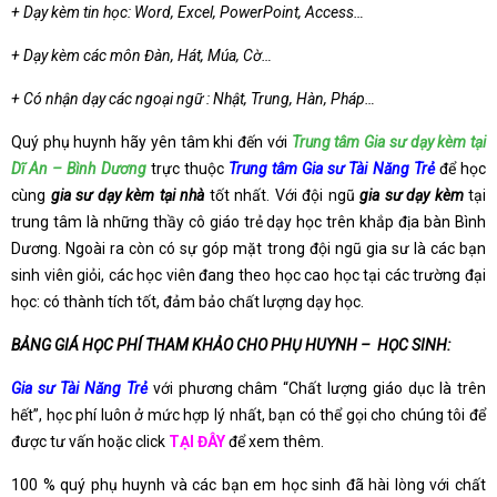
+ Dạy kèm tin học: Word, Excel, PowerPoint, Access…
+ Dạy kèm các môn Đàn, Hát, Múa, Cờ…
+ Có nhận dạy các ngoại ngữ : Nhật, Trung, Hàn, Pháp…
Quý phụ huynh hãy yên tâm khi đến với
Trung tâm Gia sư dạy kèm tại
Dĩ An – Bình Dương
trực thuộc
Trung tâm Gia sư Tài Năng Trẻ
để học
cùng
gia sư dạy kèm tại nhà
tốt nhất. Với đội ngũ
gia sư dạy kèm
tại
trung tâm là những thầy cô giáo trẻ dạy học trên khắp địa bàn Bình
Dương. Ngoài ra còn có sự góp mặt trong đội ngũ gia sư là các bạn
sinh viên giỏi, các học viên đang theo học cao học tại các trường đại
học: có thành tích tốt, đảm bảo chất lượng dạy học.
BẢNG GIÁ HỌC PHÍ THAM KHẢO CHO PHỤ HUYNH – HỌC SINH:
Gia sư Tài Năng Trẻ
với phương châm “Chất lượng giáo dục là trên
hết”, học phí luôn ở mức hợp lý nhất, bạn có thể gọi cho chúng tôi để
được tư vấn hoặc click
TẠI ĐÂY
để xem thêm.
100 % quý phụ huynh và các bạn em học sinh đã hài lòng với chất