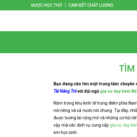
ĐƯỢC HỌC THỬ
CAM KẾT CHẤT LƯỢNG
Giới thiệu
Liên hệ
Trang chủ
TÌM
Bạn đang cần tìm một trung tâm chuyên 
Tài Năng Trẻ
với đội ngũ
gia sư dạy kèm Bế
Nằm trong khu kinh tế trọng điểm phía Nam
nói riêng và cả nước nói chung. Tại đây, n
được tương lai rộng mở và những cơ hội lớ
vậy mà các dịch vụ cung cấp
gia sư dạy kè
em học sinh.