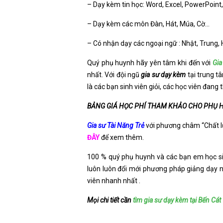
– Dạy kèm tin học: Word, Excel, PowerPoint
– Dạy kèm các môn Đàn, Hát, Múa, Cờ…
– Có nhận dạy các ngoại ngữ : Nhật, Trung,
Quý phụ huynh hãy yên tâm khi đến với
Gia
nhất. Với đội ngũ
gia sư dạy kèm
tại trung t
là các bạn sinh viên giỏi, các học viên đang
BẢNG GIÁ HỌC PHÍ THAM KHẢO CHO PHỤ 
Gia sư Tài Năng Trẻ
với phương châm “Chất lượ
ĐÂY
để xem thêm.
100 % quý phụ huynh và các bạn em học sin
luôn luôn đổi mới phương pháp giảng dạy n
viên nhanh nhất .
Mọi chi tiết cần
tìm gia sư dạy kèm tại Bến Cá