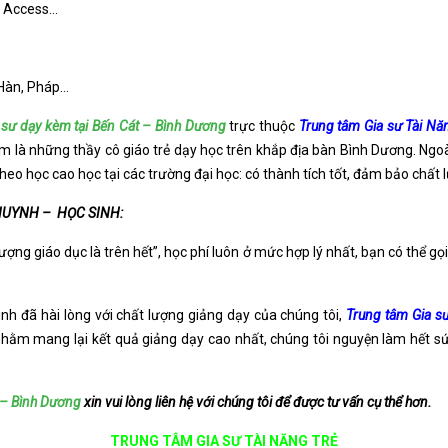
, Access…
 Hàn, Pháp…
 sư dạy kèm tại Bến Cát – Bình Dương
trực thuộc
Trung tâm Gia sư Tài Nă
âm là những thầy cô giáo trẻ dạy học trên khắp địa bàn Bình Dương. Ngoà
 theo học cao học tại các trường đại học: có thành tích tốt, đảm bảo chất
HUYNH – HỌC SINH:
ng giáo dục là trên hết”, học phí luôn ở mức hợp lý nhất, bạn có thể gọ
h đã hài lòng với chất lượng giảng dạy của chúng tôi,
Trung tâm Gia sư
hằm mang lại kết quả giảng dạy cao nhất, chúng tôi nguyện làm hết s
t – Bình Dương
xin vui lòng liên hệ với chúng tôi để được tư vấn cụ thể hơn.
TRUNG TÂM GIA SƯ TÀI NĂNG TRẺ