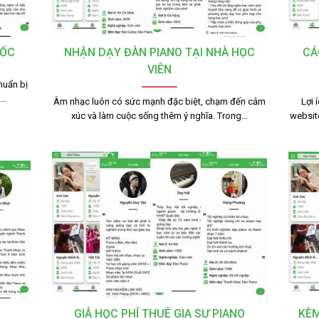
TỐC
NHẬN DẠY ĐÀN PIANO TẠI NHÀ HỌC
CÁ
VIÊN
huẩn bị
g…
Âm nhạc luôn có sức mạnh đặc biệt, chạm đến cảm
Lợi 
xúc và làm cuộc sống thêm ý nghĩa. Trong…
websit
GIÁ HỌC PHÍ THUÊ GIA SƯ PIANO
KÈM