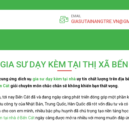
EMAIL
GIASUTAINANGTRE.VN@G
 GIA SƯ DẠY KÈM TẠI THỊ XÃ BẾN
cung ứng dich vụ
gia sư dạy kèm tại nhà
uy tín chất lượng trên địa 
n Cát
giỏi chuyên môn chắc chắn sẽ không khiến bạn thất vọng.
, tới nay Bến Cát đã và đang ngày càng phát triển đóng góp một phần 
hiều công ty của Nhật Bản, Trung Quốc, Hàn Quốc đã rót vốn đầu tư và c
n cho con em mình, nhiều bậc phụ huynh đã chú trọng tạo nền tảng học 
m tại nhà ở Bến Cát
ngày càng được mở ra nhiều với mong muốn đáp ứng