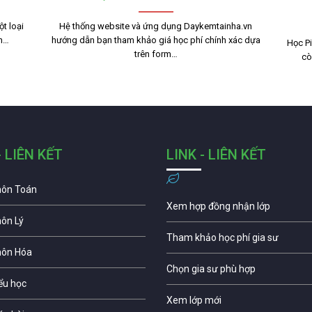
t loại
Hệ thống website và ứng dụng Daykemtainha.vn
nh…
hướng dẫn bạn tham khảo giá học phí chính xác dựa
Học Pi
trên form…
cò
- LIÊN KẾT
LINK - LIÊN KẾT
môn Toán
Xem hợp đồng nhận lớp
môn Lý
Tham khảo học phí gia sư
môn Hóa
Chọn gia sư phù hợp
iểu học
Xem lớp mới