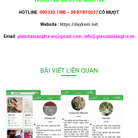
TRUNG TÂM GIA SƯ TÀI NĂNG TRẺ
HOTLINE:
090 333 1985 – 09 87 87 0217
CÔ MƯỢT
Website :
https://daykem.net
Email:
giasutainangtre.vn@gmail.com, info@giasutainangtre.vn
BÀI VIẾT LIÊN QUAN