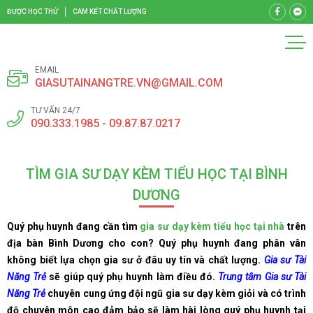
ĐƯỢC HỌC THỬ
CAM KẾT CHẤT LƯỢNG
EMAIL
GIASUTAINANGTRE.VN@GMAIL.COM
TƯ VẤN 24/7
090.333.1985 - 09.87.87.0217
TÌM GIA SƯ DẠY KÈM TIỂU HỌC TẠI BÌNH
DƯƠNG
Quý phụ huynh đang cần tìm
gia sư dạy kèm tiểu học tại nhà
trên
địa bàn Bình Dương cho con? Quý phụ huynh đang phân vân
không biết lựa chọn gia sư ở đâu uy tín và chất lượng.
Gia sư Tài
Năng Trẻ
sẽ giúp quý phụ huynh làm điều đó.
Trung tâm Gia sư Tài
Năng Trẻ
chuyên cung ứng đội ngũ gia sư dạy kèm giỏi và có trình
độ chuyên môn cao đảm bảo sẽ làm hài lòng quý phụ huynh tại