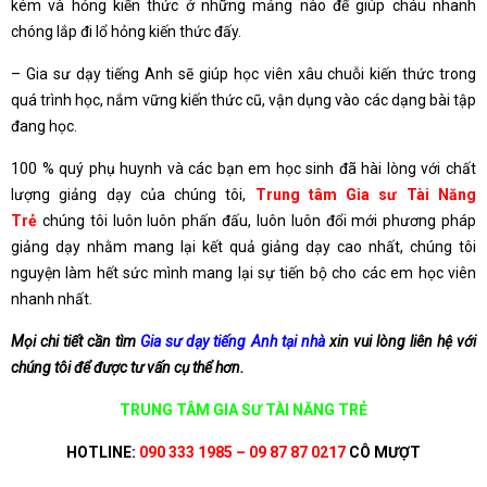
kém và hỏng kiến thức ở những mảng nào để giúp cháu nhanh
chóng lắp đi lổ hỏng kiến thức đấy.
– Gia sư dạy tiếng Anh sẽ giúp học viên xâu chuỗi kiến thức trong
quá trình học, nắm vững kiến thức cũ, vận dụng vào các dạng bài tập
đang học.
100 % quý phụ huynh và các bạn em học sinh đã hài lòng với chất
lượng giảng dạy của chúng tôi,
Trung tâm Gia sư Tài Năng
Trẻ
chúng tôi luôn luôn phấn đấu, luôn luôn đổi mới phương pháp
giảng dạy nhằm mang lại kết quả giảng dạy cao nhất, chúng tôi
nguyện làm hết sức mình mang lại sự tiến bộ cho các em học viên
nhanh nhất.
Mọi chi tiết cần tìm
Gia sư dạy tiếng Anh tại nhà
xin vui lòng liên hệ với
chúng tôi để được tư vấn cụ thể hơn.
TRUNG TÂM GIA SƯ TÀI NĂNG TRẺ
HOTLINE:
090 333 1985 – 09 87 87 0217
CÔ MƯỢT