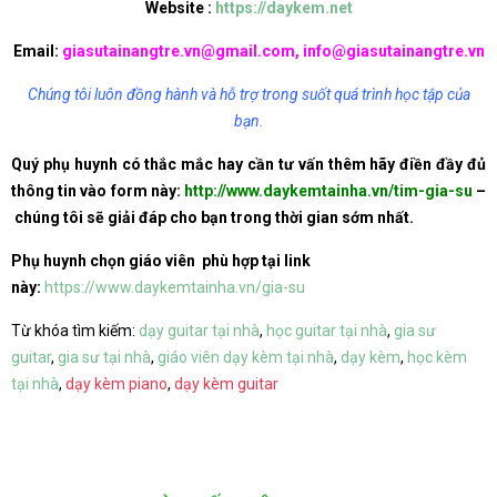
Website :
https://daykem.net
Email:
giasutainangtre.vn@gmail.com, info@giasutainangtre.vn
Chúng tôi luôn đồng hành và hỗ trợ trong suốt quá trình học tập của
bạn.
Quý phụ huynh có thắc mắc hay cần tư vấn thêm hãy điền đầy đủ
thông tin vào form này:
http://www.daykemtainha.vn/tim-gia-su
–
chúng tôi sẽ giải đáp cho bạn trong thời gian sớm nhất.
Phụ huynh chọn giáo viên phù hợp tại link
này:
https://www.daykemtainha.vn/gia-su
Từ khóa tìm kiếm:
dạy guitar tại nhà
,
học guitar tại nhà
,
gia sư
guitar
,
gia sư tại nhà
,
giáo viên dạy kèm tại nhà
,
dạy kèm
,
học kèm
tại nhà
,
dạy kèm piano
,
dạy kèm guitar