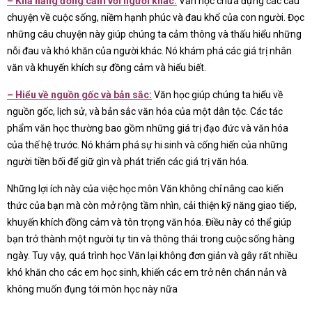
– Khả năng đồng cảm với người khác:
Văn học chứa đựng các câu
chuyện về cuộc sống, niềm hạnh phúc và đau khổ của con người. Đọc
những câu chuyện này giúp chúng ta cảm thông và thấu hiểu những
nỗi đau và khó khăn của người khác. Nó khám phá các giá trị nhân
văn và khuyến khích sự đồng cảm và hiểu biết.
– Hiểu về nguồn gốc và bản sắc:
Văn học giúp chúng ta hiểu về
nguồn gốc, lịch sử, và bản sắc văn hóa của một dân tộc. Các tác
phẩm văn học thường bao gồm những giá trị đạo đức và văn hóa
của thế hệ trước. Nó khám phá sự hi sinh và cống hiến của những
người tiền bối để giữ gìn và phát triển các giá trị văn hóa.
Những lợi ích này của việc học môn Văn không chỉ nâng cao kiến
thức của bạn mà còn mở rộng tầm nhìn, cải thiện kỹ năng giao tiếp,
khuyến khích đồng cảm và tôn trọng văn hóa. Điều này có thể giúp
bạn trở thành một người tự tin và thông thái trong cuộc sống hàng
ngày. Tuy vậy, quá trình học Văn lại không đơn giản và gây rất nhiều
khó khăn cho các em học sinh, khiến các em trở nên chán nản và
không muốn đụng tới môn học này nữa