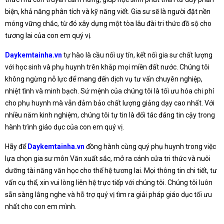
biện, khả năng phân tích và kỹ năng viết. Gia sư sẽ là người đặt nền
móng vững chắc, từ đó xây dựng một tòa lâu đài tri thức đồ sộ cho
tương lai của con em quý vị.
Daykemtainha.vn
tự hào là cầu nối uy tín, kết nối gia sư chất lượng
với học sinh và phụ huynh trên khắp mọi miền đất nước. Chúng tôi
không ngừng nỗ lực để mang đến dịch vụ tư vấn chuyên nghiệp,
nhiệt tình và minh bạch. Sứ mệnh của chúng tôi là tối ưu hóa chi phí
cho phụ huynh mà vẫn đảm bảo chất lượng giảng dạy cao nhất. Với
nhiều năm kinh nghiệm, chúng tôi tự tin là đối tác đáng tin cậy trong
hành trình giáo dục của con em quý vị.
Hãy để
Daykemtainha.vn
đồng hành cùng quý phụ huynh trong việc
lựa chọn gia sư môn Văn xuất sắc, mở ra cánh cửa tri thức và nuôi
dưỡng tài năng văn học cho thế hệ tương lai. Mọi thông tin chi tiết, tư
vấn cụ thể, xin vui lòng liên hệ trực tiếp với chúng tôi. Chúng tôi luôn
sẵn sàng lắng nghe và hỗ trợ quý vị tìm ra giải pháp giáo dục tối ưu
nhất cho con em mình.