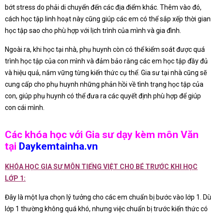
bớt stress do phải di chuyển đến các địa điểm khác. Thêm vào đó,
cách học tập linh hoạt này cũng giúp các em có thể sắp xếp thời gian
học tập sao cho phù hợp với lịch trình của mình và gia đình.
Ngoài ra, khi học tại nhà, phụ huynh còn có thể kiểm soát được quá
trình học tập của con mình và đảm bảo rằng các em học tập đầy đủ
và hiệu quả, nắm vững từng kiến thức cụ thể. Gia sư tại nhà cũng sẽ
cung cấp cho phụ huynh những phản hồi về tình trạng học tập của
con, giúp phụ huynh có thể đưa ra các quyết định phù hợp để giúp
con cái mình.
Các khóa học với Gia sư dạy kèm môn Văn
tại
Daykemtainha.vn
KHÓA HỌC GIA SƯ MÔN TIẾNG VIỆT CHO BÉ TRƯỚC KHI HỌC
LỚP 1:
Đây là một lựa chọn lý tưởng cho các em chuẩn bị bước vào lớp 1. Dù
lớp 1 thường không quá khó, nhưng việc chuẩn bị trước kiến thức có