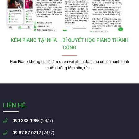
KÈM PIANO TẠI NHÀ – BÍ QUYẾT HỌC PIANO THÀNH
CÔNG
Học Piano không chỉ là làm quen với phím đàn, mà còn là hành trình
nuôi dưỡng tâm hồn, rèn…
LIÊN HỆ
090.333.1985
(24/7)
09.87.87.0217
(24/7)