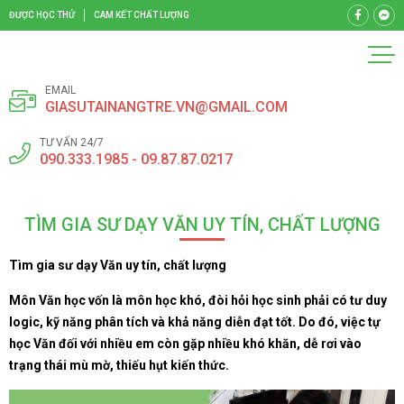
ĐƯỢC HỌC THỬ
CAM KẾT CHẤT LƯỢNG
EMAIL
GIASUTAINANGTRE.VN@GMAIL.COM
TƯ VẤN 24/7
090.333.1985 - 09.87.87.0217
TÌM GIA SƯ DẠY VĂN UY TÍN, CHẤT LƯỢNG
Tìm gia sư dạy Văn uy tín, chất lượng
Môn Văn học vốn là môn học khó, đòi hỏi học sinh phải có tư duy
logic, kỹ năng phân tích và khả năng diễn đạt tốt. Do đó, việc tự
học Văn đối với nhiều em còn gặp nhiều khó khăn, dễ rơi vào
trạng thái mù mờ, thiếu hụt kiến thức.