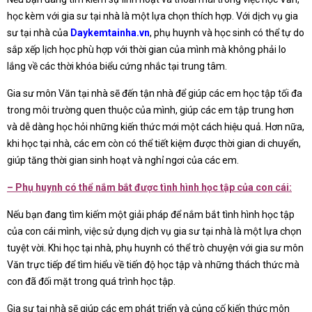
học kèm với gia sư tại nhà là một lựa chọn thích hợp. Với dịch vụ gia
sư tại nhà của
Daykemtainha.vn
, phụ huynh và học sinh có thể tự do
sắp xếp lịch học phù hợp với thời gian của mình mà không phải lo
lắng về các thời khóa biểu cứng nhắc tại trung tâm.
Gia sư môn Văn tại nhà sẽ đến tận nhà để giúp các em học tập tối đa
trong môi trường quen thuộc của mình, giúp các em tập trung hơn
và dễ dàng học hỏi những kiến thức mới một cách hiệu quả. Hơn nữa,
khi học tại nhà, các em còn có thể tiết kiệm được thời gian di chuyển,
giúp tăng thời gian sinh hoạt và nghỉ ngơi của các em.
– Phụ huynh có thể nắm bắt được tình hình học tập của con cái:
Nếu bạn đang tìm kiếm một giải pháp để nắm bắt tình hình học tập
của con cái mình, việc sử dụng dịch vụ gia sư tại nhà là một lựa chọn
tuyệt vời. Khi học tại nhà, phụ huynh có thể trò chuyện với gia sư môn
Văn trực tiếp để tìm hiểu về tiến độ học tập và những thách thức mà
con đã đối mặt trong quá trình học tập.
Gia sư tại nhà sẽ giúp các em phát triển và củng cố kiến thức môn