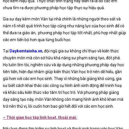
học kém hiệu quả. Thực chất tình trạng này diễn ra là do các em
chưa tìm ra được phương pháp học tập thực sự hiệu quả.
Gia sư dạy kèm môn Văn tại nhà chính là những người theo sát và
nắm rõ nhất quá trình học tập cũng như năng lực của học sinh để có
thể đưa ra giáo án, phương pháp học tập tốt nhất, phù hợp nhất giúp
các em tiến bộ hơn qua từng buổi học.
Tại
Daykemtainha.vn
, đội ngũ gia sư không chỉ thạo về kiến thức
chuyên môn mà còn sở hữu khả năng sư phạm sáng tạo, đột phá.
Họ luôn tìm tòi, nghiên cứu và áp dụng những phương pháp dạy học
tiên tiến, hiện đại nhằm giúp kiến thức Văn học trở nên dễ hiểu, gần
gũi hơn với các em học sinh. Thay vì những bài giảng khô cứng, gia
sư biết cách khai thác các công cụ hình ảnh sinh động để minh hoạ
và khắc sâu kiến thức vào tâm trí học trò. Với phương pháp giảng
dạy sáng tạo này, môn Văn không còn mang hình ảnh khô khan mà
trở nên thú vị, lôi cuốn hơn bao giờ hết đối với các em học sinh.
– Thời gian học tập linh hoạt, thoải mái:
Nếu bạn đang tìm kiếm sự linh hoạt và thoải mái trong việc học Văn,