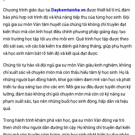
Chương trình giáo dục tại
Daykemtainha.vn
được thiết kế tỉ mỉ, đảm
bảo phù hợp với trình độ và khả năng tiếp thu của từng học sinh. Đội
ngũ gia sư môn Văn tâm huyết của chúng tôi không chỉ truyền đạt
kiến thức mà còn linh hoạt điều chỉnh phương pháp giảng dạy, tạo
môi trường học tập tối ưu cho mỗi em. Quá trình học tập được theo
dõi sát sao, với các bài kiểm tra đánh giá hàng tháng, giúp phụ huynh
và học sinh nắm bắt rõ tiến độ và kết quả đạt được.
Chúng tôi tự hào về đội ngũ gia sư môn Văn giàu kinh nghiệm, không
chỉ xuất sắc về chuyên môn mà còn thấu hiểu tâm lý học sinh. Họ là
những người bạn đồng hành, khơi gợi niềm đam mê văn học và phát
triển tư duy sáng tạo cho các em. Mỗi gia sư đều được tuyển chọn kỹ
lưỡng, đảm bảo không chỉ giỏi chuyên môn mà còn có kỹ năng sư
phạm xuất sắc, tạo nên những buổi học sinh động, hấp dẫn và hiệu
quả.
Trong hành trình khám phá văn học, gia sư môn Văn đóng vai trò
then chốt như người dẫn đường tin cậy. Họ không chỉ truyền đạt kiến
thức mà còn truyền cảm hứng, giúp học sinh phát triển tư duy phản