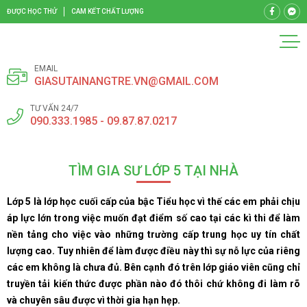
ĐƯỢC HỌC THỬ
CAM KẾT CHẤT LƯỢNG
EMAIL
GIASUTAINANGTRE.VN@GMAIL.COM
TƯ VẤN 24/7
090.333.1985 - 09.87.87.0217
TÌM GIA SƯ LỚP 5 TẠI NHÀ
Lớp 5 là lớp học cuối cấp của bậc Tiểu học vì thế các em phải chịu
áp lực lớn trong việc muốn đạt điểm số cao tại các kì thi để làm
nền tảng cho việc vào những trường cấp trung học uy tín chất
lượng cao. Tuy nhiên để làm được điều này thì sự nỗ lực của riêng
các em không là chưa đủ. Bên cạnh đó trên lớp giáo viên cũng chỉ
truyền tải kiến thức được phần nào đó thôi chứ không đi làm rõ
và chuyên sâu được vì thời gia hạn hẹp.