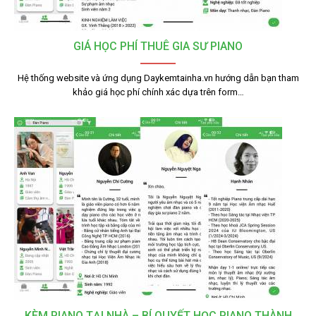
GIÁ HỌC PHÍ THUÊ GIA SƯ PIANO
Hệ thống website và ứng dụng Daykemtainha.vn hướng dẫn bạn tham
khảo giá học phí chính xác dựa trên form…
KÈM PIANO TẠI NHÀ – BÍ QUYẾT HỌC PIANO THÀNH