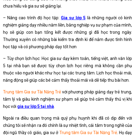
chưa hiểu và gia sư sẽ giảng lại.
– Nâng cao trình độ học tập:
Gia sư lớp 5
là những người có kinh
nghiệm giảng dạy nhiều năm liền, bằng nghiệp vụ sư phạm của mình,
họ sẽ giúp con bạn tổng kết được những gì đã học trong ngày.
Thường xuyên có những bài kiểm tra định kì để nắm được tình hình
học tập và có phương pháp dạy tốt hơn
– Tùy chọn lịch học: Học gia sư dạy kèm toán, tiếng việt, anh văn lớp
5 tại nhà bạn sẽ được tùy chọn lịch học riêng mà không cần phụ
thuộc vào người khác như học tại các trung tâm. Lịch học thoải mái,
năng động sẽ giúp các bé cảm thấy thoải mái và dễ tiếp thu bài hơn.
Trung tâm Gia sư Tài Năng Trẻ
với phương pháp giảng dạy trẻ trung,
tâm lý và giàu kinh nghiệm sư phạm sẽ giúp trẻ cảm thấy thú vị khi
học với
gia sư lớp 5 tại nhà
.
Ngoài ra điều quan trọng mà quý phụ huynh khi đã có dịp đến với
chúng tôi sẽ nhận ra đó chính là sự nhiệt tình, cái tâm trong nghề của
đội ngũ thầy cô giáo, gia sư ở
Trung tâm Gia sư Tài Năng Trẻ
. Họ dạy