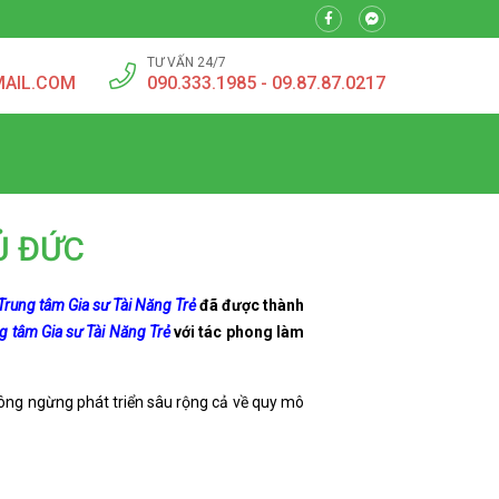
TƯ VẤN 24/7
MAIL.COM
090.333.1985 - 09.87.87.0217
Ủ ĐỨC
Trung tâm Gia sư Tài Năng Trẻ
đã được thành
g tâm Gia sư Tài Năng Trẻ
với tác phong làm
ông ngừng phát triển sâu rộng cả về quy mô