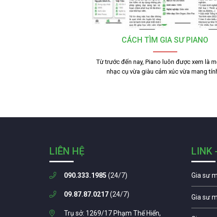
CÁCH TÌM GIA SƯ PIANO
Từ trước đến nay, Piano luôn được xem là mộ
nhạc cụ vừa giàu cảm xúc vừa mang tí
LIÊN HỆ
LINK 
090.333.1985
(24/7)
Gia sư 
09.87.87.0217
(24/7)
Gia sư 
Trụ sở: 1269/17 Phạm Thế Hiển,