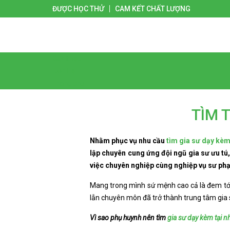
ĐƯỢC HỌC THỬ
CAM KẾT CHẤT LƯỢNG
Giới thiệu
Liên hệ
Trang chủ
TÌM 
Nhằm phục vụ nhu cầu
tìm gia sư dạy kè
lập chuyên cung ứng đội ngũ gia sư ưu tú
việc chuyên nghiệp cùng nghiệp vụ sư ph
Mang trong mình sứ mệnh cao cả là đem tới
lẫn chuyên môn đã trở thành trung tâm gia s
Vì sao phụ huynh nên tìm
gia sư dạy kèm tại n