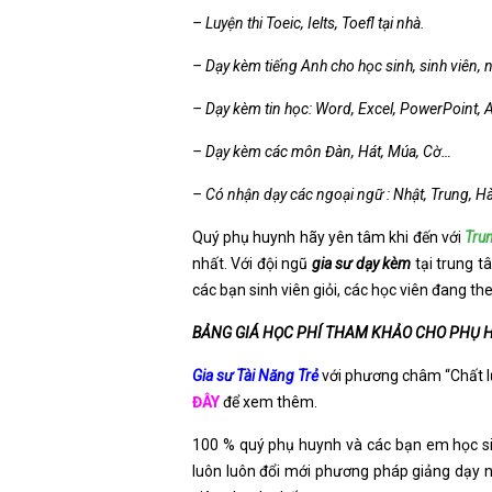
– Luyện thi Toeic, Ielts, Toefl tại nhà.
– Dạy kèm tiếng Anh cho học sinh, sinh viên, n
– Dạy kèm tin học: Word, Excel, PowerPoint,
– Dạy kèm các môn Đàn, Hát, Múa, Cờ…
– Có nhận dạy các ngoại ngữ : Nhật, Trung, 
Quý phụ huynh hãy yên tâm khi đến với
Tru
nhất. Với đội ngũ
gia sư dạy kèm
tại trung t
các bạn sinh viên giỏi, các học viên đang th
BẢNG GIÁ HỌC PHÍ THAM KHẢO CHO PHỤ 
Gia sư Tài Năng Trẻ
với phương châm “Chất lượ
ĐÂY
để xem thêm.
100 % quý phụ huynh và các bạn em học sin
luôn luôn đổi mới phương pháp giảng dạy n