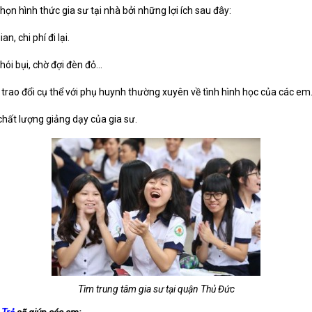
ọn hình thức gia sư tại nhà bởi những lợi ích sau đây:
, chi phí đi lại.
khói bụi, chờ đợi đèn đỏ…
 trao đổi cụ thể với phụ huynh thường xuyên về tình hình học của các em
chất lượng giảng dạy của gia sư.
Tìm trung tâm gia sư tại quận Thủ Đức