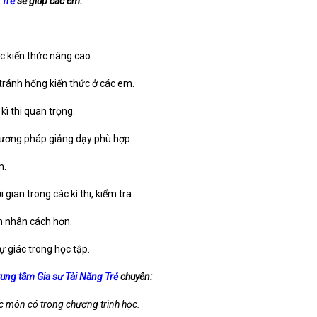
 Trẻ
sẽ giúp các em:
c kiến thức nâng cao.
 tránh hổng kiến thức ở các em.
kì thi quan trọng.
phương pháp giảng dạy phù hợp.
m.
 gian trong các kì thi, kiểm tra…
n nhân cách hơn.
tự giác trong học tập.
rung tâm Gia sư Tài Năng Trẻ
chuyên:
ác môn có trong chương trình học.