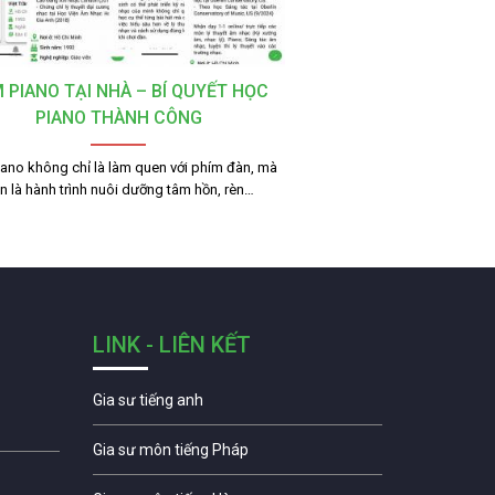
 PIANO TẠI NHÀ – BÍ QUYẾT HỌC
PIANO THÀNH CÔNG
ano không chỉ là làm quen với phím đàn, mà
n là hành trình nuôi dưỡng tâm hồn, rèn…
LINK - LIÊN KẾT
Gia sư tiếng anh
Gia sư môn tiếng Pháp