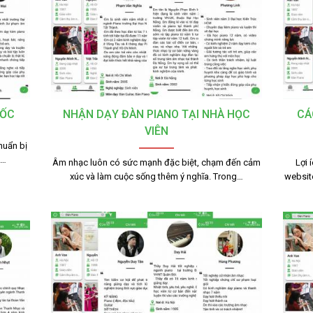
TỐC
NHẬN DẠY ĐÀN PIANO TẠI NHÀ HỌC
CÁ
VIÊN
huẩn bị
g…
Âm nhạc luôn có sức mạnh đặc biệt, chạm đến cảm
Lợi 
xúc và làm cuộc sống thêm ý nghĩa. Trong…
websit