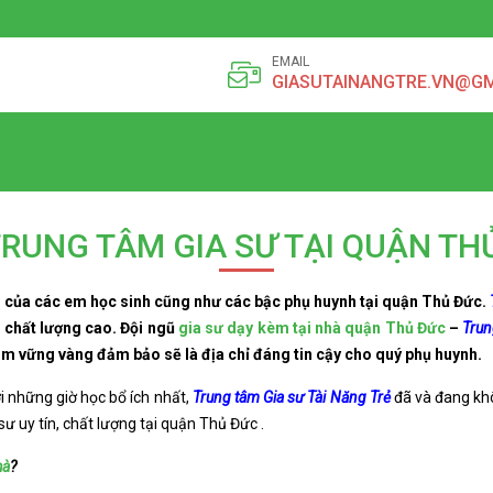
EMAIL
GIASUTAINANGTRE.VN@G
TRUNG TÂM GIA SƯ TẠI QUẬN TH
m
của các em học sinh cũng như các bậc phụ huynh tại quận Thủ Đức.
, chất lượng cao. Đội ngũ
gia sư dạy kèm tại nhà quận Thủ Đức
–
Trun
ạm vững vàng đảm bảo sẽ là địa chỉ đáng tin cậy cho quý phụ huynh.
 những giờ học bổ ích nhất,
Trung tâm Gia sư Tài Năng Trẻ
đã và đang kh
ư uy tín, chất lượng tại quận Thủ Đức .
hà
?