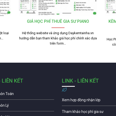
GIÁ HỌC PHÍ THUÊ GIA SƯ PIANO
KÈM
t loại
Hệ thống website và ứng dụng Daykemtainha.vn
nh…
hướng dẫn bạn tham khảo giá học phí chính xác dựa
Học Pi
trên form…
cò
- LIÊN KẾT
LINK - LIÊN KẾT
môn Toán
Xem hợp đồng nhận lớp
môn Lý
Tham khảo học phí gia sư