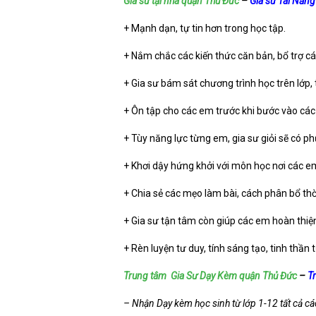
Gia sư tại nhà quận Thủ Đức
–
Gia sư Tài Năng
+ Mạnh dạn, tự tin hơn trong học tập.
+ Nắm chắc các kiến thức căn bản, bổ trợ cá
+ Gia sư bám sát chương trình học trên lớp,
+ Ôn tập cho các em trước khi bước vào các 
+ Tùy năng lực từng em, gia sư giỏi sẽ có 
+ Khơi dậy hứng khởi với môn học nơi các e
+ Chia sẻ các mẹo làm bài, cách phân bổ thời
+ Gia sư tận tâm còn giúp các em hoàn thiệ
+ Rèn luyện tư duy, tính sáng tạo, tinh thần 
Trung tâm
Gia Sư Dạy Kèm quận Thủ Đức
–
T
– Nhận Dạy kèm học sinh từ lớp 1-12 tất cả c