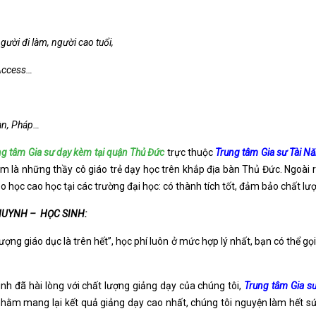
gười đi làm, người cao tuổi,
 Access…
Hàn, Pháp…
ng tâm Gia sư dạy kèm tại quận Thủ Đức
trực thuộc
Trung tâm Gia sư Tài N
âm là những thầy cô giáo trẻ dạy học trên khắp địa bàn Thủ Đức. Ngoài r
eo học cao học tại các trường đại học: có thành tích tốt, đảm bảo chất lư
HUYNH – HỌC SINH:
ng giáo dục là trên hết”, học phí luôn ở mức hợp lý nhất, bạn có thể gọ
h đã hài lòng với chất lượng giảng dạy của chúng tôi,
Trung tâm Gia sư
hằm mang lại kết quả giảng dạy cao nhất, chúng tôi nguyện làm hết s