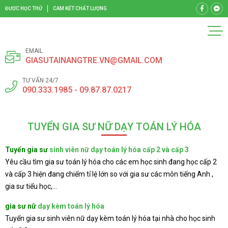
ĐƯỢC HỌC THỬ
CAM KẾT CHẤT LƯỢNG
EMAIL
GIASUTAINANGTRE.VN@GMAIL.COM
TƯ VẤN 24/7
090.333.1985 - 09.87.87.0217
TUYỂN GIA SƯ NỮ DẠY TOÁN LÝ HÓA
Tuyển gia sư
sinh viên nữ dạy toán lý hóa cấp 2 và cấp 3
Yêu cầu tìm gia sư toán lý hóa cho các em học sinh đang học cấp 2
và cấp 3 hiện đang chiếm tỉ lệ lớn so với gia sư các môn tiếng Anh ,
gia sư tiểu học,…
gia sư nữ
dạy kèm toán lý hóa
Tuyển gia sư sinh viên nữ dạy kèm toán lý hóa tại nhà cho học sinh