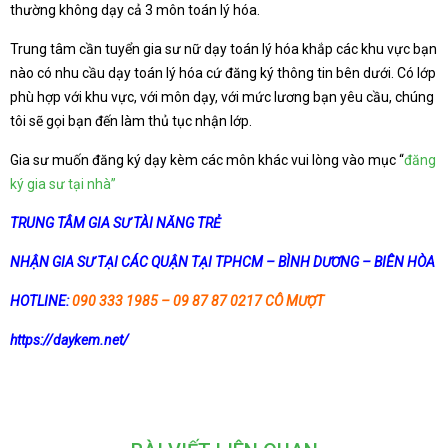
thường không dạy cả 3 môn toán lý hóa.
Trung tâm cần tuyển gia sư nữ dạy toán lý hóa khắp các khu vực bạn
nào có nhu cầu dạy toán lý hóa cứ đăng ký thông tin bên dưới. Có lớp
phù hợp với khu vực, với môn dạy, với mức lương bạn yêu cầu, chúng
tôi sẽ gọi bạn đến làm thủ tục nhận lớp.
Gia sư muốn đăng ký dạy kèm các môn khác vui lòng vào mục “
đăng
ký gia sư tại nhà”
TRUNG TÂM GIA SƯ TÀI NĂNG TRẺ
NHẬN GIA SƯ TẠI CÁC QUẬN TẠI TPHCM – BÌNH DƯƠNG – BIÊN HÒA
HOTLINE:
090 333 1985 – 09 87 87 0217 CÔ MƯỢT
https://daykem.net/