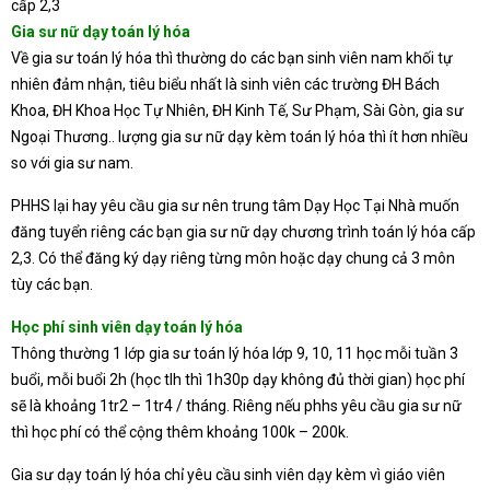
cấp 2,3
Gia sư nữ dạy toán lý hóa
Về gia sư toán lý hóa thì thường do các bạn sinh viên nam khối tự
nhiên đảm nhận, tiêu biểu nhất là sinh viên các trường ĐH Bách
Khoa, ĐH Khoa Học Tự Nhiên, ĐH Kinh Tế, Sư Phạm, Sài Gòn, gia sư
Ngoại Thương.. lượng gia sư nữ dạy kèm toán lý hóa thì ít hơn nhiều
so với gia sư nam.
PHHS lại hay yêu cầu gia sư nên trung tâm Dạy Học Tại Nhà muốn
đăng tuyển riêng các bạn gia sư nữ dạy chương trình toán lý hóa cấp
2,3. Có thể đăng ký dạy riêng từng môn hoặc dạy chung cả 3 môn
tùy các bạn.
Học phí sinh viên dạy toán lý hóa
Thông thường 1 lớp gia sư toán lý hóa lớp 9, 10, 11 học mỗi tuần 3
buổi, mỗi buổi 2h (học tlh thì 1h30p dạy không đủ thời gian) học phí
sẽ là khoảng 1tr2 – 1tr4 / tháng. Riêng nếu phhs yêu cầu gia sư nữ
thì học phí có thể cộng thêm khoảng 100k – 200k.
Gia sư dạy toán lý hóa chỉ yêu cầu sinh viên dạy kèm vì giáo viên