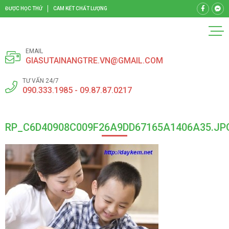
ĐƯỢC HỌC THỬ
CAM KẾT CHẤT LƯỢNG
EMAIL
GIASUTAINANGTRE.VN@GMAIL.COM
TƯ VẤN 24/7
090.333.1985 - 09.87.87.0217
RP_C6D40908C009F26A9DD67165A1406A35.JP