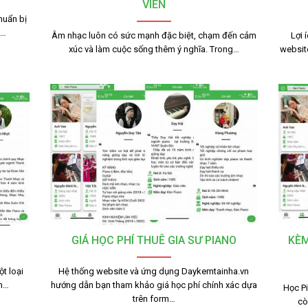
VIÊN
huẩn bị
g…
Âm nhạc luôn có sức mạnh đặc biệt, chạm đến cảm
Lợi 
xúc và làm cuộc sống thêm ý nghĩa. Trong…
websit
GIÁ HỌC PHÍ THUÊ GIA SƯ PIANO
KÈM
t loại
Hệ thống website và ứng dụng Daykemtainha.vn
nh…
hướng dẫn bạn tham khảo giá học phí chính xác dựa
Học Pi
trên form…
cò