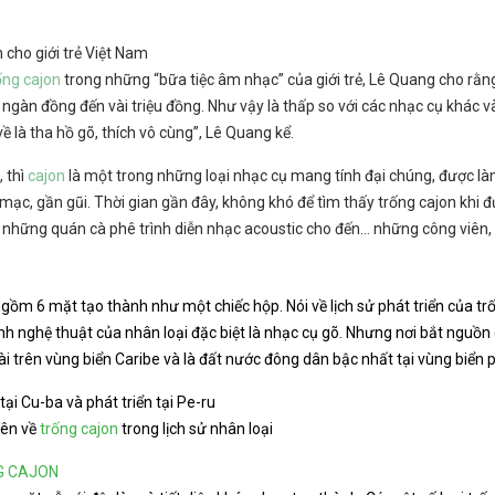
cho giới trẻ Việt Nam
ống cajon
trong những “bữa tiệc âm nhạc” của giới trẻ, Lê Quang cho rằng
ngàn đồng đến vài triệu đồng. Như vậy là thấp so với các nhạc cụ khác và
ề là tha hồ gõ, thích vô cùng”, Lê Quang kể.
, thì
cajon
là một trong những loại nhạc cụ mang tính đại chúng, được là
, gần gũi. Thời gian gần đây, không khó để tìm thấy trống cajon khi đượ
những quán cà phê trình diễn nhạc acoustic cho đến… những công viên, p
gồm 6 mặt tạo thành như một chiếc hộp. Nói về lịch sử phát triển của trố
h nghệ thuật của nhân loại đặc biệt là nhạc cụ gõ. Nhưng nơi bắt nguồn 
 trên vùng biển Caribe và là đất nước đông dân bậc nhất tại vùng biển 
tại Cu-ba và phát triển tại Pe-ru
ên về
trống cajon
trong lịch sử nhân loại
G CAJON