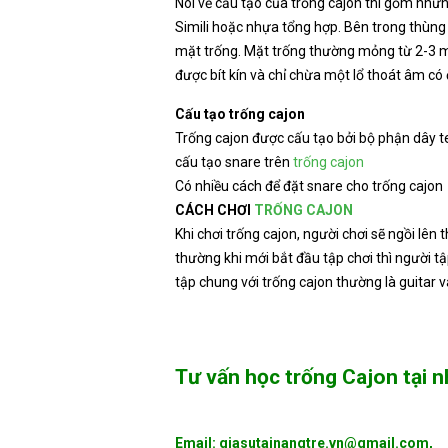
Nói về cấu tạo của trống cajon thì gồm nhữn
Simili hoặc nhựa tổng hợp. Bên trong thùng
mặt trống. Mặt trống thường mỏng từ 2-3 m
được bít kín và chỉ chừa một lổ thoát âm có
Cấu tạo trống cajon
Trống cajon được cấu tạo bởi bộ phận dây t
cấu tạo snare trên
trống cajon
Có nhiều cách để đặt snare cho trống cajon
CÁCH CHƠI
TRỐNG CAJON
Khi chơi trống cajon, người chơi sẽ ngồi lê
thường khi mới bắt đầu tập chơi thì người t
tập chung với trống cajon thường là guitar
Tư vấn học trống Cajon tại n
Email: giasutainangtre.vn@gmail.com,