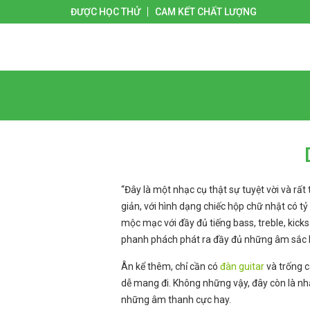
ĐƯỢC HỌC THỬ
CAM KẾT CHẤT LƯỢNG
Giới thiệu
Liên hệ
Trang chủ
“Đây là một nhạc cụ thật sự tuyệt vời và rấ
giản, với hình dạng chiếc hộp chữ nhật có 
mộc mạc với đầy đủ tiếng bass, treble, kicks
phanh phách phát ra đầy đủ những âm sắc khá
Ân kể thêm, chỉ cần có
đàn guitar
và trống c
dễ mang đi. Không những vậy, đây còn là nh
những âm thanh cực hay.