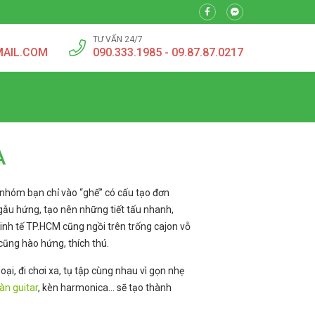
TƯ VẤN 24/7
MAIL.COM
090.333.1985 - 09.87.87.0217
À
g nhóm bạn chỉ vào “ghế” có cấu tạo đơn
gẫu hứng, tạo nên những tiết tấu nhanh,
Kinh tế TP.HCM cũng ngồi trên trống cajon vỗ
cũng hào hứng, thích thú.
ại, đi chơi xa, tụ tập cùng nhau vì gọn nhẹ
àn guitar
, kèn harmonica… sẽ tạo thành