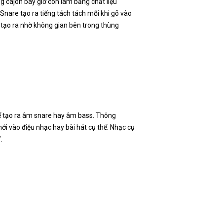
ng cajon bây giờ còn làm bằng chất liệu
nare tạo ra tiếng tách tách mỗi khi gõ vào
tạo ra nhờ không gian bên trong thùng
 để tạo ra âm snare hay âm bass. Thông
ới vào điệu nhạc hay bài hát cụ thể. Nhạc cụ
.