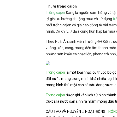
Thú vị trống cajon
Trống cajon
Đang là nguồn cảm hứng vô tận 
Lý giải xu hướng chuộng mua và sử dụng
tr
mỗi trống cajon có giá dao động từ vài trăm 
mình. Có khi 5, 7 đứa cùng hùn hạp lại mua v
Theo Hoài Ân, sinh viên Trường ĐH Kiến trúc
vuông, xéo, cong, mang đến âm thanh mộc mạc
những sân khấu ca nhạc lớn, phòng trà nhỏ, 
Trống cajon
là một loại nhạc cụ thuộc bộ gõ 
đất nước mang trong mình khá nhiều loại hìn
mang hình thù một con cá sấu đang vươn dài
Trống cajon
được ghi vào lịch sử hình thành 
Cu-ba là nước sản sinh ra mầm mống đầu ti
CẤU TẠO VÀ NGUYÊN LÍ HOẠT ĐỘNG
TRỐN