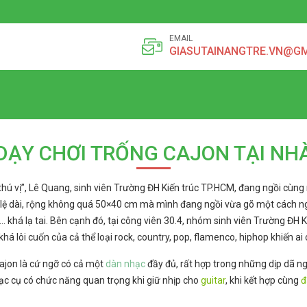
EMAIL
GIASUTAINANGTRE.VN@G
DẠY CHƠI TRỐNG CAJON TẠI NH
t thú vị”, Lê Quang, sinh viên Trường ĐH Kiến trúc TP.HCM, đang ngồi cùn
tỷ lệ dài, rộng không quá 50×40 cm mà mình đang ngồi vừa gõ một cách n
… khá lạ tai. Bên cạnh đó, tại công viên 30.4, nhóm sinh viên Trường ĐH 
 lôi cuốn của cả thể loại rock, country, pop, flamenco, hiphop khiến ai 
ajon là cứ ngỡ có cả một
dàn nhạc
đầy đủ, rất hợp trong những dịp dã ngo
ạc cụ có chức năng quan trọng khi giữ nhịp cho
guitar
, khi kết hợp cùng
đ