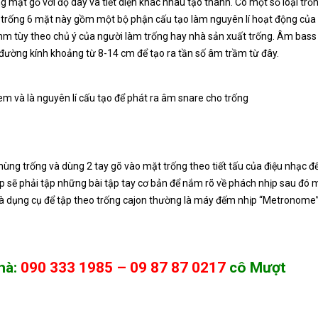
g mặt gỗ với độ dày và tiết diện khác nhau tạo thành. Có một số loại trố
 trống 6 mặt này gồm một bộ phận cấu tạo làm nguyên lí hoạt động của S
m tùy theo chủ ý của người làm trống hay nhà sản xuất trống. Âm bass 
 đường kính khoảng từ 8-14 cm để tạo ra tần số âm trầm từ đây.
em và là nguyên lí cấu tạo để phát ra âm snare cho trống
n thùng trống và dùng 2 tay gõ vào mặt trống theo tiết tấu của điệu nhạc
ập sẽ phải tập những bài tập tay cơ bản để nắm rõ về phách nhịp sau đó m
 và dụng cụ để tập theo trống cajon thường là máy đếm nhịp “Metronome”
hà:
090 333 1985 – 09 87 87 0217
cô Mượt