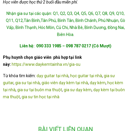
Học viên được học thử 2 buổi đầu miễn phí.
Nhận gia sư tại các quận: Q1, Q2, Q3, Q4, Q5, Q6, Q7, Q8, Q9, Q10,
Q11, Q12,Tân Bình,Tân Phú, Bình Tân, Bình Chánh, Phú Nhuận, Gò
Vấp, Bình Thạnh, Hóc Môn, Củ Chi, Nhà Bè, Bình Dương, Đồng Nai,
Biên Hòa.
Liên hệ: 090 333 1985 – 098 787 0217 (Cô Mượt)
Phụ huynh chọn giáo viên phù hợp tại link
này:
https://www.daykemtainha.vn/gia-su
Từ khóa tìm kiếm:
dạy guitar tại nhà
,
học guitar tại nhà
,
gia sư
guitar
,
gia sư tại nhà
,
giáo viên dạy kèm tại nhà
,
dạy kèm
,
học kèm
tại nhà
,
gia sư tại buôn ma thuột
,
gia sư dạy kèm
,
dạy kèm tại buôn
ma thuột
,
gia sư tin học tại nhà
BÀI VIẾT LIÊN QUAN