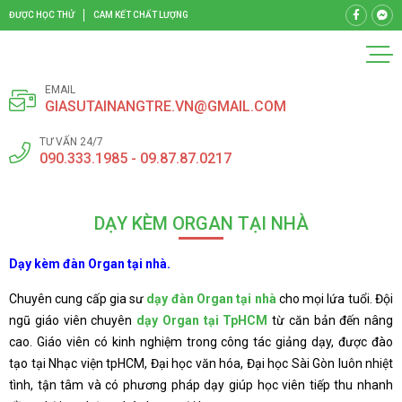
ĐƯỢC HỌC THỬ
CAM KẾT CHẤT LƯỢNG
EMAIL
GIASUTAINANGTRE.VN@GMAIL.COM
TƯ VẤN 24/7
090.333.1985 - 09.87.87.0217
DẠY KÈM ORGAN TẠI NHÀ
Dạy kèm đàn Organ tại nhà.
Chuyên cung cấp gia sư
dạy đàn Organ tại nhà
cho mọi lứa tuổi. Đội
ngũ giáo viên chuyên
dạy Organ tại TpHCM
từ căn bản đến nâng
cao. Giáo viên có kinh nghiệm trong công tác giảng dạy, được đào
tạo tại Nhạc viện tpHCM, Đại học văn hóa, Đại học Sài Gòn luôn nhiệt
tình, tận tâm và có phương pháp dạy giúp học viên tiếp thu nhanh