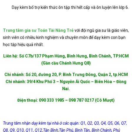
Dạy kèm bổ trợ kiến thức ôn tập thi hết cấp và ôn luyện lên lớp 6.
Trung tâm gia sư Toán Tài Năng Trẻ
với đội ngũ gia sư là giáo viên,
sinh viên có nhiều kinh nghiệm và chuyên môn để dạy kèm con bạn
học tập hiệu quả nhất.
Liên hệ: Số C7b/137 Phạm Hùng, Bình Hưng, Bình Chánh, TP.HCM
(Gần cầu Chánh Hưng Q8)
Chi nhánh: Số 20, đường 20, P. Bình Trưng Đông, Quận 2, tp.HCM
Chi nhánh: 39/4 Khu Phố 3 – Nguyễn Ái Quốc – Biên Hòa – Đồng
Nai.
Điện thoại: 090 333 1985 – 098 787 0217 (Cô Mượt)
Trung tâm nhận dạy kèm tại nhà ở các quận: Q1, Q2, Q3, Q4, Q5, Q6, Q7,
Q8, Q9, Q10, Q11, Q12,Tân Bình,Tân Phú, Bình Tân, Bình Chánh, Phú