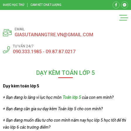
ĐƯỢC HỌC THỬ
CAM KẾT CHẤT LƯỢNG
EMAIL
GIASUTAINANGTRE.VN@GMAIL.COM
TƯ VẤN 24/7
090.333.1985 - 09.87.87.0217
DẠY KÈM TOÁN LỚP 5
Dạy kèm toán lớp 5
+ Bạn đang lo lắng vì lực học môn
Toán lớp 5
của con em mình?
+ Bạn đang cần gia sư dạy kèm Toán lớp 5 cho con mình?
+ Bạn đang muốn đầu tư cho con mình năm nay học lớp 5 học tốt để thi
vào lớp 6 các trường điểm?