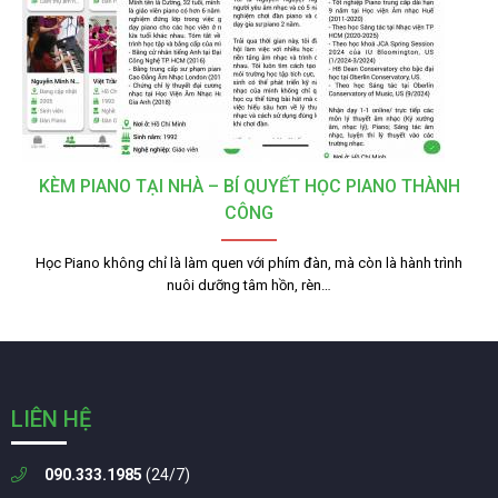
KÈM PIANO TẠI NHÀ – BÍ QUYẾT HỌC PIANO THÀNH
CÔNG
Học Piano không chỉ là làm quen với phím đàn, mà còn là hành trình
nuôi dưỡng tâm hồn, rèn…
LIÊN HỆ
090.333.1985
(24/7)