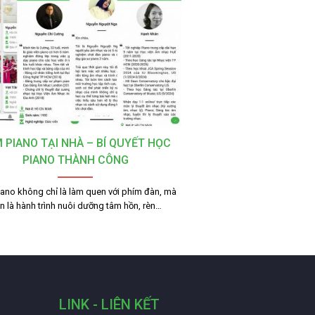
 PIANO TẠI NHÀ – BÍ QUYẾT HỌC
PIANO THÀNH CÔNG
ano không chỉ là làm quen với phím đàn, mà
n là hành trình nuôi dưỡng tâm hồn, rèn…
LINK - LIÊN KẾT