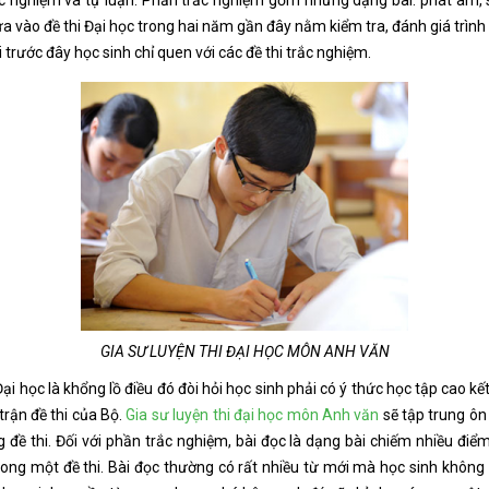
c nghiệm và tự luận. Phần trắc nghiệm gồm những dạng bài: phát âm, sửa 
 vào đề thi Đại học trong hai năm gần đây nằm kiểm tra, đánh giá trình đ
trước đây học sinh chỉ quen với các đề thi trắc nghiệm.
GIA SƯ LUYỆN THI ĐẠI HỌC MÔN ANH VĂN
Đại học là khổng lồ điều đó đòi hỏi học sinh phải có ý thức học tập cao k
rận đề thi của Bộ.
Gia sư luyện thi đại học môn Anh văn
sẽ tập trung ôn
ề thi. Đối với phần trắc nghiệm, bài đọc là dạng bài chiếm nhiều điể
trong một đề thi. Bài đọc thường có rất nhiều từ mới mà học sinh không