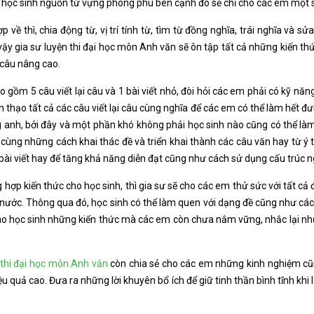
ho học sinh nguồn từ vựng phong phú bên cạnh đó sẽ chỉ cho các em một 
 về thì, chia động từ, vị trí tính từ, tìm từ đồng nghĩa, trái nghĩa và s
ậy gia sư luyện thi đại học môn Anh văn sẽ ôn tập tất cả những kiến 
 câu nâng cao.
 gồm 5 câu viết lại câu và 1 bài viết nhỏ, đòi hỏi các em phải có kỹ năng
 thạo tất cả các câu viết lại câu cùng nghĩa để các em có thể làm hết đượ
ng anh, bởi đây và một phần khó không phải học sinh nào cũng có thể là
cùng những cách khai thác đề và triển khai thành các câu văn hay từ ý t
i viết hay để tăng khả năng diễn đạt cũng như cách sử dụng cấu trúc n
g hợp kiến thức cho học sinh, thì gia sư sẽ cho các em thử sức với tất cả
 nước. Thông qua đó, học sinh có thể làm quen với dạng đề cũng như cách
cho học sinh những kiến thức mà các em còn chưa nắm vững, nhắc lại nhữ
 thi đại học môn Anh văn
còn chia sẻ cho các em những kinh nghiệm cũ
ệu quả cao. Đưa ra những lời khuyên bổ ích để giữ tinh thần bình tĩnh khi