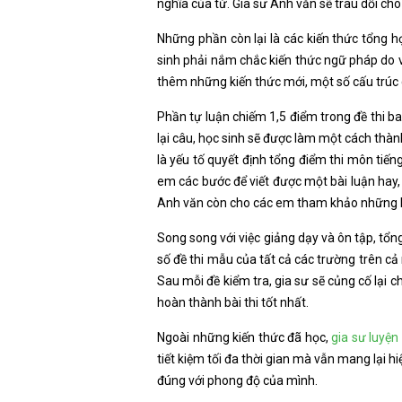
nghĩa của từ. Gia sư Anh văn sẽ trau dồi c
Những phần còn lại là các kiến thức tổng hợp
sinh phải nắm chắc kiến thức ngữ pháp do v
thêm những kiến thức mới, một số cấu trúc
Phần tự luận chiếm 1,5 điểm trong đề thi bao
lại câu, học sinh sẽ được làm một cách thành
là yếu tố quyết định tổng điểm thi môn tiế
em các bước để viết được một bài luận hay, 
Anh văn còn cho các em tham khảo những bà
Song song với việc giảng dạy và ôn tập, tổn
số đề thi mẫu của tất cả các trường trên cả
Sau mỗi đề kiểm tra, gia sư sẽ củng cố lại 
hoàn thành bài thi tốt nhất.
Ngoài những kiến thức đã học,
gia sư luyện
tiết kiệm tối đa thời gian mà vẫn mang lại hi
đúng với phong độ của mình.