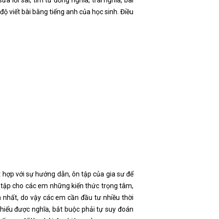
lỗi sai, tìm từ đồng nghĩa, trái nghĩa, bài
ộ viết bài bằng tiếng anh của học sinh. Điều
ết hợp với sự hướng dẫn, ôn tập của gia sư để
 tập cho các em những kiến thức trọng tâm,
m nhất, do vậy các em cần đầu tư nhiều thời
 hiểu được nghĩa, bắt buộc phải tự suy đoán