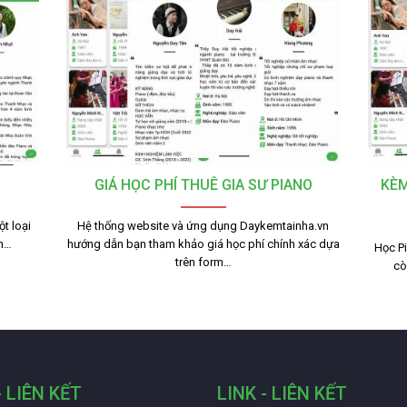
GIÁ HỌC PHÍ THUÊ GIA SƯ PIANO
KÈM
t loại
Hệ thống website và ứng dụng Daykemtainha.vn
nh…
hướng dẫn bạn tham khảo giá học phí chính xác dựa
Học Pi
trên form…
cò
- LIÊN KẾT
LINK - LIÊN KẾT