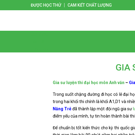
ĐƯỢC HỌC THỬ
CAM KẾT CHẤT LƯỢNG
Giới thiệu
Liên hệ
Trang chủ
GIA 
Gia sư luyện thi đại học môn Anh văn
–
Gi
Trong suốt chặng đường đi học có lẽ đại họ
trong hai khối thi chính là khối A1,D1 và nh
Năng Trẻ
đã thành lập một đội ngũ gia sư
l
điểm yếu của mình, tự tin hoàn thành bài thi
Để chuẩn bị tốt kiến thức cho kỳ thi quốc 