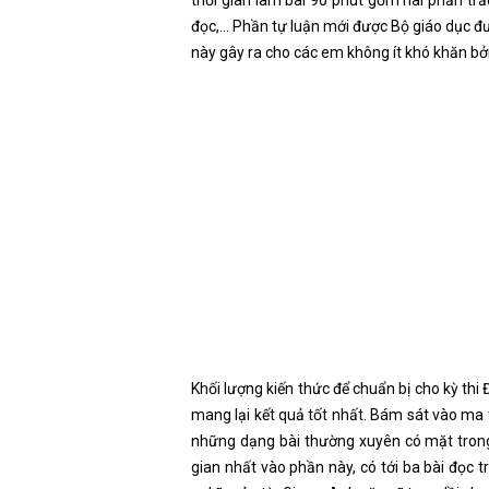
thời gian làm bài 90 phút gồm hai phần trắ
đọc,… Phần tự luận mới được Bộ giáo dục đưa
này gây ra cho các em không ít khó khăn bởi 
Khối lượng kiến thức để chuẩn bị cho kỳ thi 
mang lại kết quả tốt nhất. Bám sát vào ma t
những dạng bài thường xuyên có mặt trong đ
gian nhất vào phần này, có tới ba bài đọc 