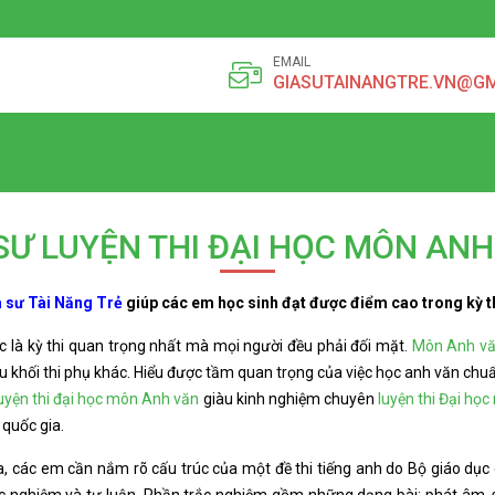
EMAIL
GIASUTAINANGTRE.VN@G
SƯ LUYỆN THI ĐẠI HỌC MÔN AN
a sư Tài Năng Trẻ
giúp các em học sinh đạt được điểm cao trong kỳ th
c là kỳ thi quan trọng nhất mà mọi người đều phải đối mặt.
Môn Anh v
iều khối thi phụ khác. Hiểu được tầm quan trọng của việc học anh văn chuẩn
uyện thi đại học môn Anh văn
giàu kinh nghiệm chuyên
luyện thi Đại họ
 quốc gia.
gia, các em cần nắm rõ cấu trúc của một đề thi tiếng anh do Bộ giáo dục