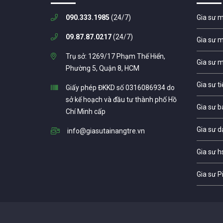
090.333.1985
(24/7)
Gia sư 
09.87.87.0217
(24/7)
Gia sư 
Trụ sở: 1269/17 Phạm Thế Hiển,
Gia sư 
Phường 5, Quận 8, HCM
Gia sư t
Giấy phép ĐKKD số 0316086934 do
sở kế hoạch và đầu tư thành phố Hồ
Gia sư b
Chí Minh cấp
Gia sư d
info@giasutainangtre.vn
Gia sư h
Gia sư P