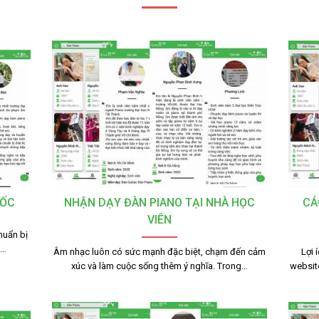
TỐC
NHẬN DẠY ĐÀN PIANO TẠI NHÀ HỌC
CÁ
VIÊN
huẩn bị
g…
Âm nhạc luôn có sức mạnh đặc biệt, chạm đến cảm
Lợi 
xúc và làm cuộc sống thêm ý nghĩa. Trong…
websit