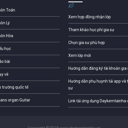
môn Toán
Xem hợp đồng nhận lớp
môn Lý
Tham khảo học phí gia sư
môn Hóa
Chọn gia sư phù hợp
iểu học
Xem lớp mới
áo bài
Hướng dẫn đăng ký tài khoản gia
ạy vẽ
Hướng dẫn phụ huynh tải app và t
s trường quốc tế
sư
iano organ Guitar
Link tải ứng dụng Daykemtainha.