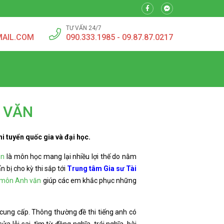
TƯ VẤN 24/7
MAIL.COM
090.333.1985 - 09.87.87.0217
H VĂN
i tuyển quốc gia và đại học.
ăn
là môn học mang lại nhiều lợi thế do nằm
 bị cho kỳ thi sắp tới
Trung tâm Gia sư Tài
c môn Anh văn
giúp các em khắc phục những
 cung cấp. Thông thường đề thi tiếng anh có