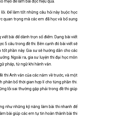
số mẹo để làm bài đọc hiệu quả.
ửa lỗi. Để làm tốt những câu hỏi này buộc học
thức quan trọng mà các em đã học và bổ sung
 viết bài để dành trọn số điểm. Dạng bài viết
c 5 câu trong đề thi. Bên cạnh đó bài viết sẽ
m tốt phần này. Gia sư sẽ hướng dẫn cho các
ưởng. Ngoài ra, gia sư luyện thi đại học môn
gữ pháp, từ ngữ khi hành văn.
 đề thi Anh văn của các năm về trước, và một
 phân bổ thời gian hợp lí cho từng phần thi.
ng lỗi sai thường gặp phải trong đề thi giúp
ng như những kỹ năng làm bài thi nhanh để
 làm bài giúp các em tự tin hoàn thành bài thi