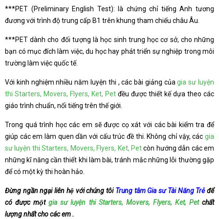
***PET (Preliminary English Test): là chứng chỉ tiếng Anh tương
đương với trình độ trung cấp B1 trên khung tham chiếu châu Âu.
***PET dành cho đối tượng là học sinh trung học cơ sở, cho những
bạn có mục đích làm việc, du học hay phát triển sự nghiệp trong môi
trường làm việc quốc tế.
Với kinh nghiệm nhiều năm luyện thi , các bài giảng của
gia sư luyện
thi Starters, Movers, Flyers, Ket, Pet
đều được thiết kế dựa theo các
giáo trình chuẩn, nổi tiếng trên thế giới.
Trong quá trình học các em sẽ được cọ xát với các bài kiểm tra để
giúp các em làm quen dần với cấu trúc đề thi. Không chỉ vậy, các
gia
sư luyện thi Starters, Movers, Flyers, Ket, Pet
còn hướng dẫn các em
những kĩ năng cần thiết khi làm bài, tránh mắc những lỗi thường gặp
để có một kỳ thi hoàn hảo.
Đừng ngần ngại liên hệ với chúng tôi
Trung tâm Gia sư Tài Năng Trẻ
để
có được một
gia sư luyện thi Starters, Movers, Flyers, Ket, Pet
chất
lượng nhất cho các em .