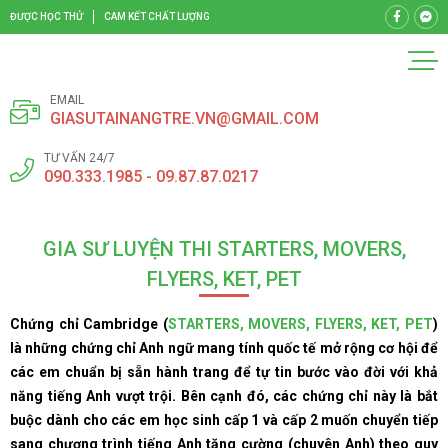
ĐƯỢC HỌC THỬ
CAM KẾT CHẤT LƯỢNG
EMAIL
GIASUTAINANGTRE.VN@GMAIL.COM
TƯ VẤN 24/7
090.333.1985 - 09.87.87.0217
GIA SƯ LUYỆN THI STARTERS, MOVERS,
FLYERS, KET, PET
Chứng chỉ Cambridge (
STARTERS, MOVERS, FLYERS, KET, PET
)
là những chứng chỉ Anh ngữ mang tính quốc tế mở rộng cơ hội để
các em chuẩn bị sẵn hành trang để tự tin bước vào đời với khả
năng tiếng Anh vượt trội. Bên cạnh đó, các chứng chỉ này là bắt
buộc dành cho các em học sinh cấp 1 và cấp 2 muốn chuyển tiếp
sang chương trình tiếng Anh tăng cường (chuyên Anh) theo quy