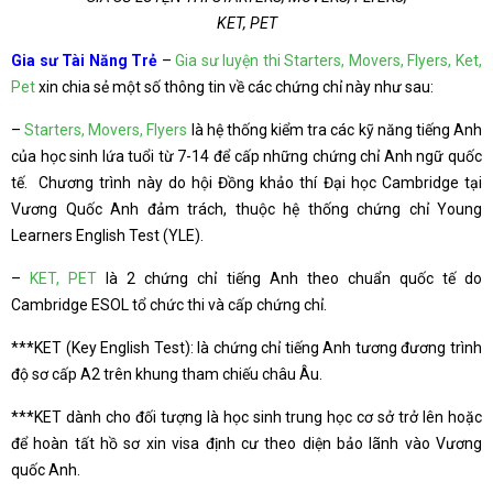
KET, PET
Gia sư Tài Năng Trẻ
–
Gia sư luyện thi Starters, Movers, Flyers, Ket,
Pet
xin chia sẻ một số thông tin về các chứng chỉ này như sau:
–
Starters, Movers, Flyers
là hệ thống kiểm tra các kỹ năng tiếng Anh
của học sinh lứa tuổi từ 7-14 để cấp những chứng chỉ Anh ngữ quốc
tế. Chương trình này do hội Đồng khảo thí Đại học Cambridge tại
Vương Quốc Anh đảm trách, thuộc hệ thống chứng chỉ Young
Learners English Test (YLE).
–
KET, PET
là 2 chứng chỉ tiếng Anh theo chuẩn quốc tế do
Cambridge ESOL tổ chức thi và cấp chứng chỉ.
***KET (Key English Test): là chứng chỉ tiếng Anh tương đương trình
độ sơ cấp A2 trên khung tham chiếu châu Âu.
***KET dành cho đối tượng là học sinh trung học cơ sở trở lên hoặc
để hoàn tất hồ sơ xin visa định cư theo diện bảo lãnh vào Vương
quốc Anh.