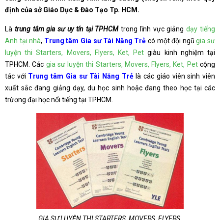
định của sở Giáo Dục & Đào Tạo Tp. HCM.
Là
trung tâm gia sư uy tín tại TPHCM
trong lĩnh vực giảng
dạy tiếng
Anh tại nhà
,
Trung tâm Gia sư Tài Năng Trẻ
có một đội ngũ
gia sư
luyện thi Starters, Movers, Flyers, Ket, Pet
giàu kinh nghiệm tại
TPHCM. Các
gia sư luyện thi Starters, Movers, Flyers, Ket, Pet
cộng
tác với
Trung tâm Gia sư Tài Năng Trẻ
là các giáo viên sinh viên
xuất sắc đang giảng dạy, du học sinh hoặc đang theo học tại các
trừơng đại học nổi tiếng tại TPHCM.
GIA SƯ LUYỆN THI STARTERS, MOVERS, FLYERS,