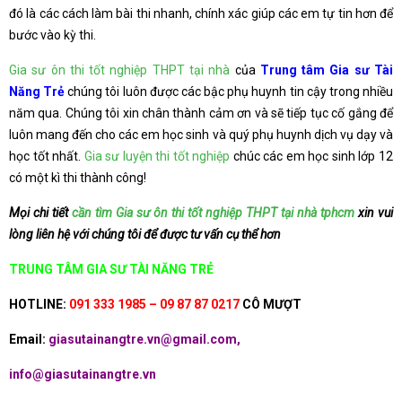
đó là các cách làm bài thi nhanh, chính xác giúp các em tự tin hơn để
bước vào kỳ thi.
Gia sư ôn thi tốt nghiệp THPT tại nhà
của
Trung tâm Gia sư Tài
Năng Trẻ
chúng tôi luôn được các bậc phụ huynh tin cậy trong nhiều
năm qua. Chúng tôi xin chân thành cảm ơn và sẽ tiếp tục cố gắng để
luôn mang đến cho các em học sinh và quý phụ huynh dịch vụ dạy và
học tốt nhất.
Gia sư luyện thi tốt nghiệp
chúc các em học sinh lớp 12
có một kì thi thành công!
Mọi chi tiết
cần tìm Gia sư ôn thi tốt nghiệp THPT tại nhà tphcm
xin vui
lòng liên hệ với chúng tôi để được tư vấn cụ thể hơn
TRUNG TÂM GIA SƯ TÀI NĂNG TRẺ
HOTLINE:
091 333 1985 – 09 87 87 0217
CÔ MƯỢT
Email:
giasutainangtre.vn@gmail.com,
info@giasutainangtre.vn