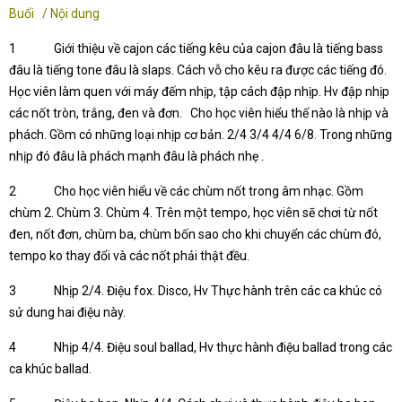
Buổi / Nội dung
1 Giới thiệu về cajon các tiếng kêu của cajon đâu là tiếng bass
đâu là tiếng tone đâu là slaps. Cách vỗ cho kêu ra được các tiếng đó.
Học viên làm quen với máy đếm nhịp, tập cách đập nhịp. Hv đập nhịp
các nốt tròn, trắng, đen và đơn. Cho học viên hiểu thế nào là nhịp và
phách. Gồm có những loại nhịp cơ bản. 2/4 3/4 4/4 6/8. Trong những
nhịp đó đâu là phách mạnh đâu là phách nhẹ .
2 Cho học viên hiểu về các chùm nốt trong âm nhạc. Gồm
chùm 2. Chùm 3. Chùm 4. Trên một tempo, học viên sẽ chơi từ nốt
đen, nốt đơn, chùm ba, chùm bốn sao cho khi chuyển các chùm đó,
tempo ko thay đổi và các nốt phải thật đều.
3 Nhịp 2/4. Điệu fox. Disco, Hv Thực hành trên các ca khúc có
sử dung hai điệu này.
4 Nhịp 4/4. Điệu soul ballad, Hv thực hành điệu ballad trong các
ca khúc ballad.