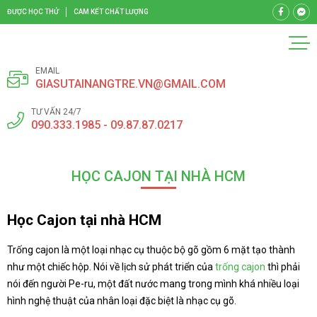
ĐƯỢC HỌC THỬ
CAM KẾT CHẤT LƯỢNG
EMAIL
GIASUTAINANGTRE.VN@GMAIL.COM
TƯ VẤN 24/7
090.333.1985 - 09.87.87.0217
HỌC CAJON TẠI NHÀ HCM
Học Cajon tại nhà HCM
Trống cajon là một loại nhạc cụ thuộc bộ gõ gồm 6 mặt tạo thành
như một chiếc hộp. Nói về lịch sử phát triển của
trống cajon
thì phải
nói đến người Pe-ru, một đất nước mang trong mình khá nhiều loại
hình nghệ thuật của nhân loại đặc biệt là nhạc cụ gõ.