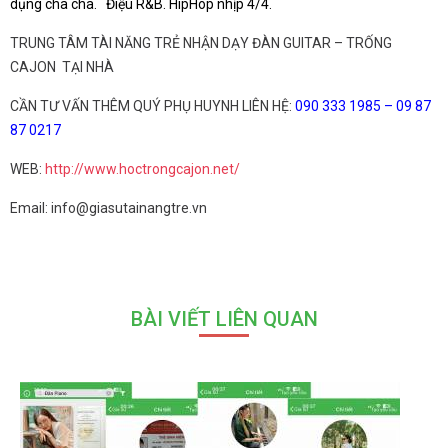
dụng cha cha. Điệu R&B. HipHop nhịp 4/4.
TRUNG TÂM TÀI NĂNG TRẺ NHẬN DẠY ĐÀN GUITAR – TRỐNG
CAJON TẠI NHÀ
CẦN TƯ VẤN THÊM QUÝ PHỤ HUYNH LIÊN HỆ:
090 333 1985 – 09 87
87 0217
WEB:
http://www.hoctrongcajon.net/
Email: info@giasutainangtre.vn
BÀI VIẾT LIÊN QUAN