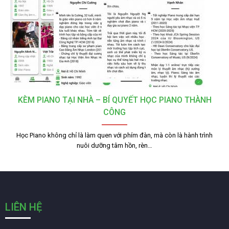
KÈM PIANO TẠI NHÀ – BÍ QUYẾT HỌC PIANO THÀNH
CÔNG
Học Piano không chỉ là làm quen với phím đàn, mà còn là hành trình
nuôi dưỡng tâm hồn, rèn…
LIÊN HỆ