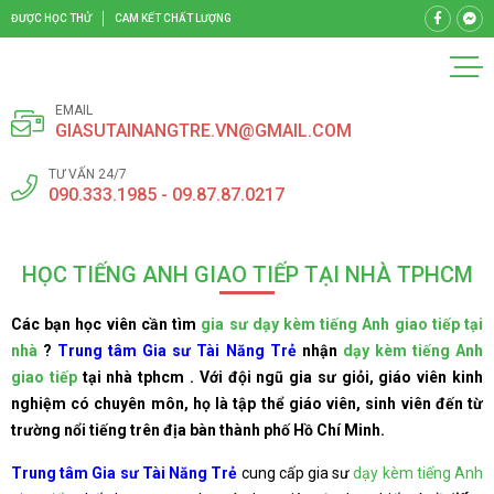
ĐƯỢC HỌC THỬ
CAM KẾT CHẤT LƯỢNG
EMAIL
GIASUTAINANGTRE.VN@GMAIL.COM
TƯ VẤN 24/7
090.333.1985 - 09.87.87.0217
HỌC TIẾNG ANH GIAO TIẾP TẠI NHÀ TPHCM
Các bạn học viên cần tìm
gia sư dạy kèm tiếng Anh giao tiếp tại
nhà
?
Trung tâm Gia sư Tài Năng Trẻ
nhận
dạy kèm tiếng Anh
giao tiếp
tại nhà tphcm . Với đội ngũ gia sư giỏi, giáo viên kinh
nghiệm có chuyên môn, họ là tập thể giáo viên, sinh viên đến từ
trường nổi tiếng trên địa bàn thành phố Hồ Chí Minh.
Trung tâm Gia sư Tài Năng Trẻ
cung cấp gia sư
dạy kèm tiếng Anh