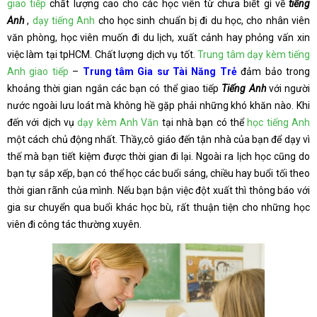
giao tiếp
chất lượng cao cho các học viên từ chưa biết gì về
tiếng
Anh
,
dạy tiếng Anh
cho học sinh chuẩn bị đi du học, cho nhân viên
văn phòng, học viên muốn đi du lịch, xuất cảnh hay phỏng vấn xin
việc làm tại tpHCM. Chất lượng dịch vụ tốt.
Trung tâm dạy kèm tiếng
Anh giao tiếp
–
Trung tâm Gia sư Tài Năng Trẻ
đảm bảo trong
khoảng thời gian ngắn các bạn có thể giao tiếp
Tiếng Anh
với người
nước ngoài lưu loát mà không hề gặp phải những khó khăn nào. Khi
đến với dịch vụ
dạy kèm Anh Văn
tại nhà bạn có thể
học tiếng Anh
một cách chủ động nhất. Thầy,cô giáo đến tận nhà của bạn để dạy vì
thế mà bạn tiết kiệm được thời gian đi lại. Ngoài ra lịch học cũng do
bạn tự sắp xếp, bạn có thể học các buổi sáng, chiều hay buổi tối theo
thời gian rãnh của mình. Nếu bạn bận việc đột xuất thì thông báo với
gia sư chuyển qua buổi khác học bù, rất thuận tiện cho những học
viên đi công tác thường xuyên.