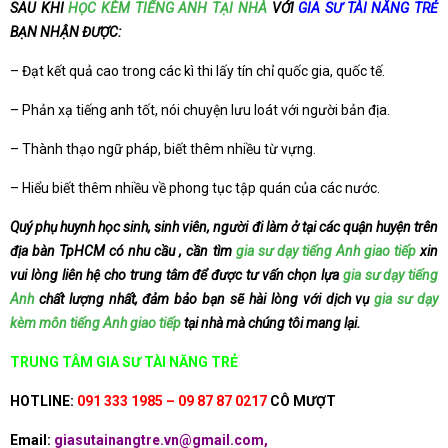
SAU KHI
HỌC KÈM TIẾNG ANH TẠI NHÀ
VỚI
GIA SƯ TÀI NĂNG TRẺ
BẠN NHẬN ĐƯỢC:
– Đạt kết quả cao trong các kì thi lấy tín chỉ quốc gia, quốc tế.
– Phản xạ tiếng anh tốt, nói chuyện lưu loát với người bản địa.
– Thành thạo ngữ pháp, biết thêm nhiều từ vựng.
– Hiểu biết thêm nhiều về phong tục tập quán của các nước.
Quý phụ huynh học sinh, sinh viên, người đi làm ở tại các quận huyện trên
địa bàn TpHCM có nhu cầu , cần tìm
gia sư dạy tiếng Anh giao tiếp
xin
vui lòng liên hệ cho trung tâm để được tư vấn chọn lựa
gia sư dạy tiếng
Anh
chất lượng nhất, đảm bảo bạn sẽ hài lòng với dịch vụ
gia sư dạy
kèm môn tiếng Anh giao tiếp
tại nhà mà chúng tôi mang lại.
TRUNG TÂM GIA SƯ TÀI NĂNG TRẺ
HOTLINE:
091 333 1985 – 09 87 87 0217
CÔ MƯỢT
Email:
giasutainangtre.vn@gmail.com,