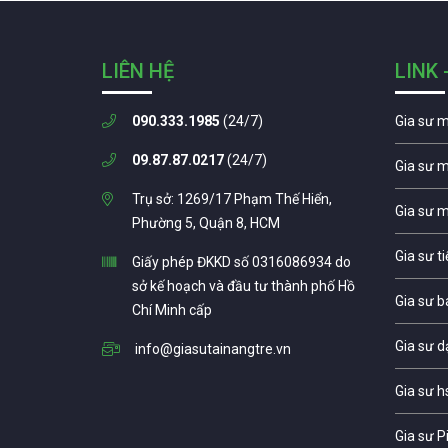
LIÊN HỆ
LINK 
090.333.1985
(24/7)
Gia sư 
09.87.87.0217
(24/7)
Gia sư 
Trụ sở: 1269/17 Phạm Thế Hiển,
Gia sư 
Phường 5, Quận 8, HCM
Gia sư t
Giấy phép ĐKKD số 0316086934 do
sở kế hoạch và đầu tư thành phố Hồ
Gia sư b
Chí Minh cấp
Gia sư d
info@giasutainangtre.vn
Gia sư h
Gia sư P