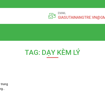
EMAIL
GIASUTAINANGTRE.VN@G
TAG: DẠY KÈM LÝ
 trung
ộng…