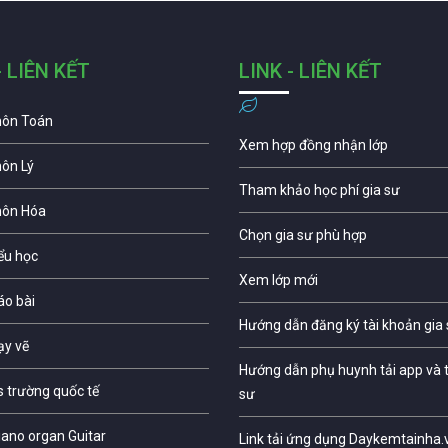
- LIÊN KẾT
LINK - LIÊN KẾT
môn Toán
Xem hợp đồng nhận lớp
môn Lý
Tham khảo học phí gia sư
môn Hóa
Chọn gia sư phù hợp
iểu học
Xem lớp mới
áo bài
Hướng dẫn đăng ký tài khoản gia
ạy vẽ
Hướng dẫn phụ huynh tải app và t
s trường quốc tế
sư
iano organ Guitar
Link tải ứng dụng Daykemtainha.