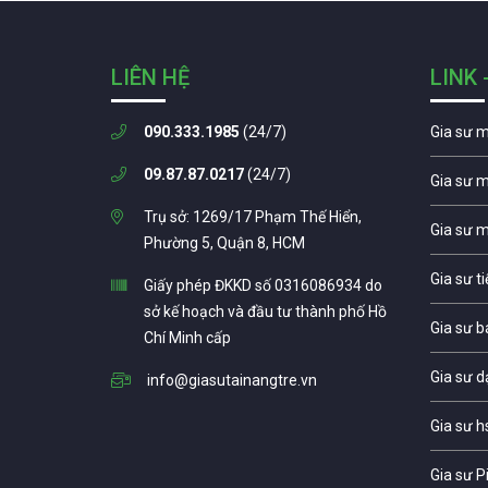
LIÊN HỆ
LINK 
090.333.1985
(24/7)
Gia sư 
09.87.87.0217
(24/7)
Gia sư 
Trụ sở: 1269/17 Phạm Thế Hiển,
Gia sư 
Phường 5, Quận 8, HCM
Gia sư t
Giấy phép ĐKKD số 0316086934 do
sở kế hoạch và đầu tư thành phố Hồ
Gia sư b
Chí Minh cấp
Gia sư d
info@giasutainangtre.vn
Gia sư h
Gia sư P