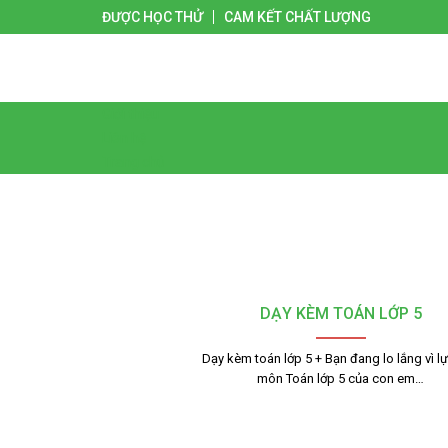
ĐƯỢC HỌC THỬ
CAM KẾT CHẤT LƯỢNG
Giới thiệu
Liên hệ
Trang chủ
DẠY KÈM TOÁN LỚP 5
Dạy kèm toán lớp 5 + Bạn đang lo lắng vì l
môn Toán lớp 5 của con em…