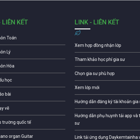
- LIÊN KẾT
LINK - LIÊN KẾT
môn Toán
Xem hợp đồng nhận lớp
môn Lý
Tham khảo học phí gia sư
môn Hóa
Chọn gia sư phù hợp
iểu học
Xem lớp mới
áo bài
Hướng dẫn đăng ký tài khoản gia
ạy vẽ
Hướng dẫn phụ huynh tải app và t
s trường quốc tế
sư
iano organ Guitar
Link tải ứng dụng Daykemtainha.