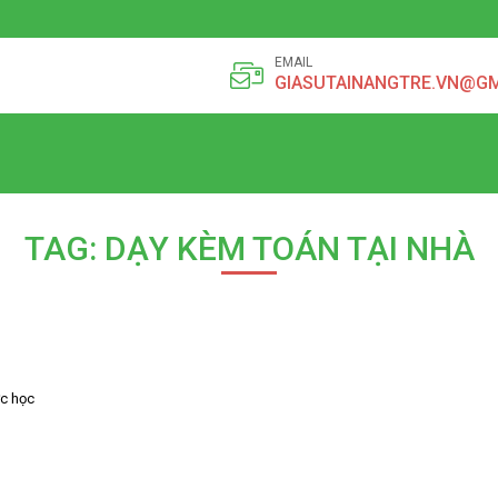
EMAIL
GIASUTAINANGTRE.VN@G
TAG: DẠY KÈM TOÁN TẠI NHÀ
ực học