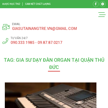
ĐƯỢC HỌC THỬ
CAM KẾT CHẤT LƯỢNG
EMAIL
GIASUTAINANGTRE.VN@GMAIL.COM
TƯ VẤN 24/7
090.333.1985 - 09.87.87.0217
TAG: GIA SƯ DẠY ĐÀN ORGAN TẠI QUẬN THỦ
ĐỨC