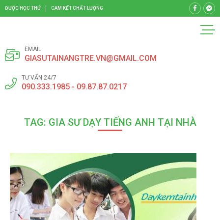
ĐƯỢC HỌC THỬ
CAM KẾT CHẤT LƯỢNG
EMAIL
GIASUTAINANGTRE.VN@GMAIL.COM
TƯ VẤN 24/7
090.333.1985 - 09.87.87.0217
TAG: GIA SƯ DẠY TIẾNG ANH TẠI NHÀ