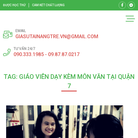
ĐƯỢC HỌC THỬ
CAM KẾT CHẤT LƯỢNG
EMAIL
GIASUTAINANGTRE.VN@GMAIL.COM
TƯ VẤN 24/7
090.333.1985 - 09.87.87.0217
TAG: GIÁO VIÊN DẠY KÈM MÔN VĂN TẠI QUẬN
7