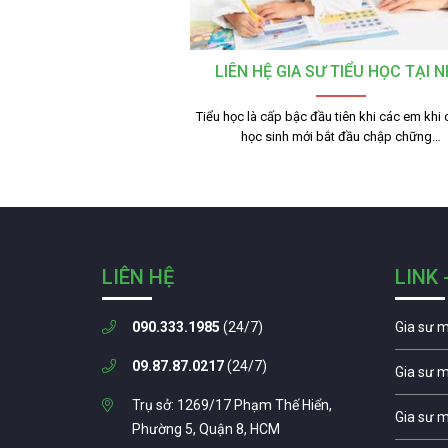
LIÊN HỆ GIA SƯ TIỂU HỌC TẠI 
Tiểu học là cấp bậc đầu tiên khi các em khi
học sinh mới bắt đầu chập chững…
LIÊN HỆ
LINK 
090.333.1985
(24/7)
Gia sư 
09.87.87.0217
(24/7)
Gia sư 
Trụ sở: 1269/17 Phạm Thế Hiển,
Gia sư 
Phường 5, Quận 8, HCM